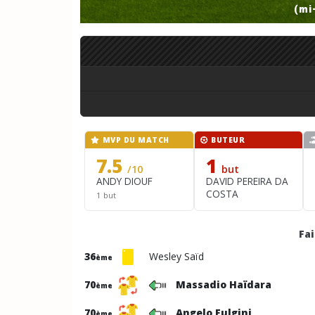
(mi
MVP DU MATCH
BUTEUR
7.5
1
/10
but
ANDY DIOUF
DAVID PEREIRA DA
COSTA
1 but
Fa
36
Wesley Saïd
ème
70
Massadio Haïdara
ème
70
Angelo Fulgini
ème