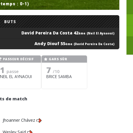
-temps : 0-1)
BUTS
David Pereira Da Costa 42
ème
(Neil El Aynaoui)
Andy Diouf 55
ème
(David Pereira Da Costa)
PASSEUR DÉCISIF
GARS SÛR
1
7
passe
/10
NEIL EL AYNAOUI
BRICE SAMBA
its de match
Jhoanner Chávez
Wesley Saïd