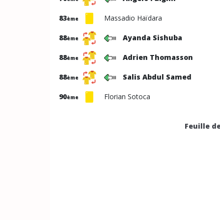
83
Massadio Haïdara
ème
88
Ayanda Sishuba
ème
88
Adrien Thomasson
ème
88
Salis Abdul Samed
ème
90
Florian Sotoca
ème
Feuille d