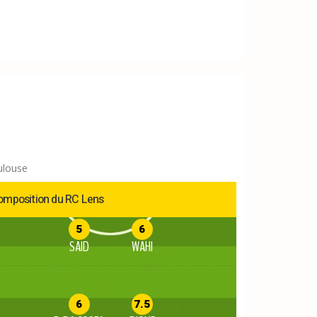
ulouse
omposition du RC Lens
5
6
SAID
WAHI
6
7.5