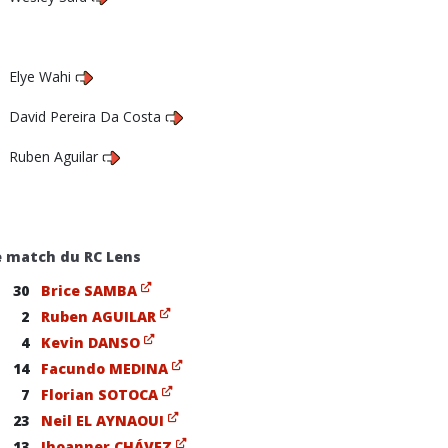
Elye Wahi
David Pereira Da Costa
Ruben Aguilar
e match du RC Lens
30
Brice SAMBA
2
Ruben AGUILAR
4
Kevin DANSO
14
Facundo MEDINA
7
Florian SOTOCA
23
Neil EL AYNAOUI
13
Jhoanner CHÁVEZ