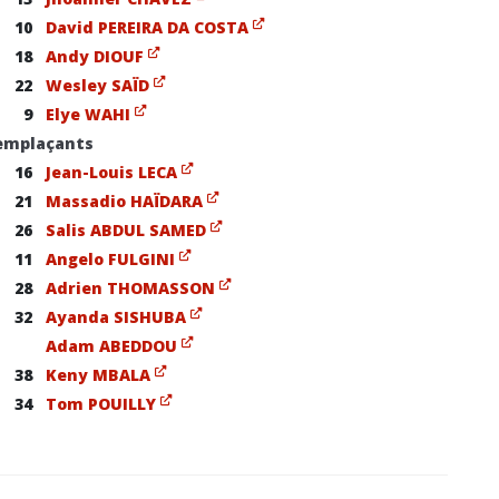
10
David PEREIRA DA COSTA
18
Andy DIOUF
22
Wesley SAÏD
9
Elye WAHI
emplaçants
16
Jean-Louis LECA
21
Massadio HAÏDARA
26
Salis ABDUL SAMED
11
Angelo FULGINI
28
Adrien THOMASSON
32
Ayanda SISHUBA
Adam ABEDDOU
38
Keny MBALA
34
Tom POUILLY