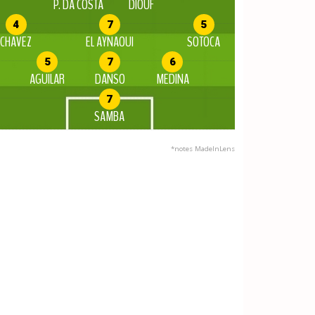
P. DA COSTA
DIOUF
4
7
5
CHAVEZ
EL AYNAOUI
SOTOCA
5
7
6
AGUILAR
DANSO
MEDINA
7
SAMBA
*notes MadeInLens