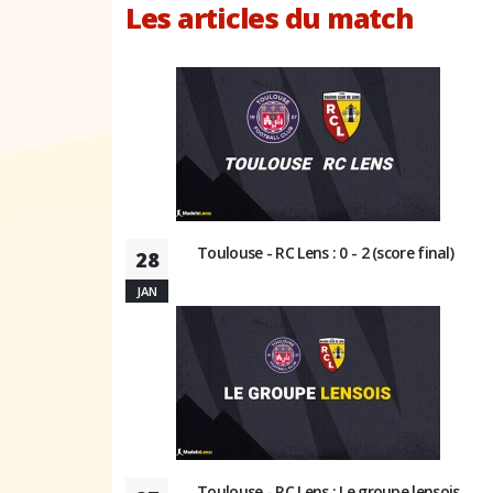
Les articles du match
Toulouse - RC Lens : 0 - 2 (score final)
28
JAN
Toulouse - RC Lens : Le groupe lensois