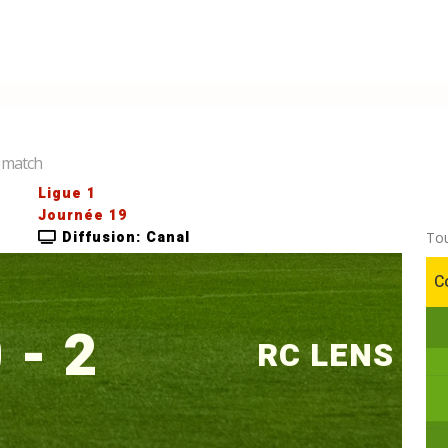
e match
Ligue 1
Journée 19
Diffusion: Canal
To
C
 - 2
RC LENS