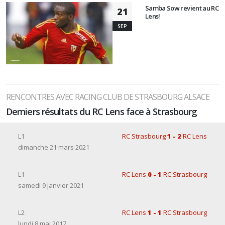
Samba Sow revient au RC
21
Lens!
SEP
RENCONTRES AVEC RACING CLUB DE STRASBOURG ALSACE
Derniers résultats du RC Lens face à Strasbourg
L1
RC Strasbourg
1 - 2
RC Lens
dimanche 21 mars 2021
L1
RC Lens
0 - 1
RC Strasbourg
samedi 9 janvier 2021
L2
RC Lens
1 - 1
RC Strasbourg
lundi 8 mai 2017