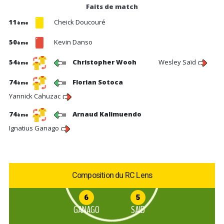
Faits de match
11
Cheick Doucouré
ème
50
Kevin Danso
ème
54
Christopher Wooh
Wesley Saïd
ème
74
Florian Sotoca
ème
Yannick Cahuzac
74
Arnaud Kalimuendo
ème
Ignatius Ganago
Composition du RC Lens
6
5
GANAGO
SAID