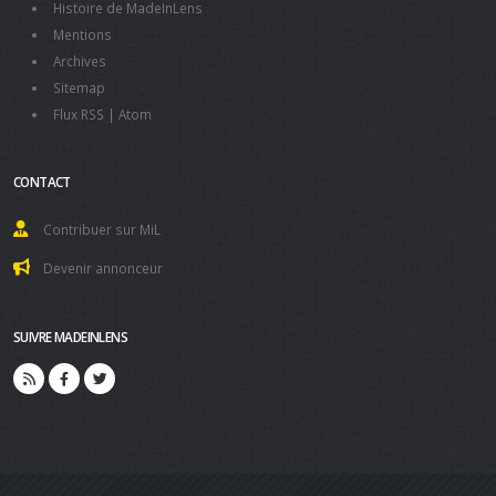
Histoire de MadeInLens
Mentions
Archives
Sitemap
Flux RSS
|
Atom
CONTACT
Contribuer sur MiL
Devenir annonceur
SUIVRE MADEINLENS