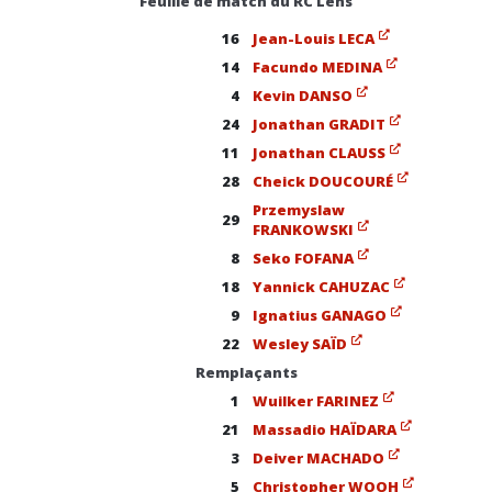
Feuille de match du RC Lens
16
Jean-Louis LECA
14
Facundo MEDINA
4
Kevin DANSO
24
Jonathan GRADIT
11
Jonathan CLAUSS
28
Cheick DOUCOURÉ
Przemyslaw
29
FRANKOWSKI
8
Seko FOFANA
18
Yannick CAHUZAC
9
Ignatius GANAGO
22
Wesley SAÏD
Remplaçants
1
Wuilker FARINEZ
21
Massadio HAÏDARA
3
Deiver MACHADO
5
Christopher WOOH