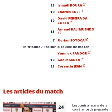
23
Ismaël BOURA
19
Charles BOLI
David PEREIRA DA
10
COSTA
Arnaud KALIMUENDO
15
7
Florian SOTOCA
En tribune / Pas sur la feuille de match
Yannick PANDOR
10
Gaël KAKUTA
25
Corentin JEAN
Les articles du match
Les points à retenir de la
24
conférence de presse de