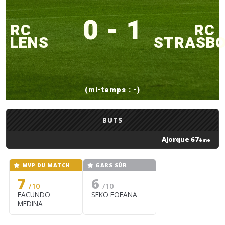
0 - 1
RC
RC
LENS
STRASB
(mi-temps : -)
BUTS
Ajorque 67
ème
MVP DU MATCH
GARS SÛR
7
6
/10
/10
FACUNDO
SEKO FOFANA
MEDINA