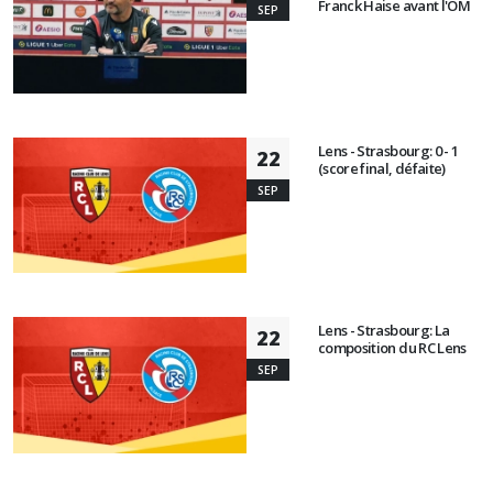
Franck Haise avant l'OM
SEP
Lens - Strasbourg: 0 - 1
22
(score final, défaite)
SEP
Lens - Strasbourg: La
22
composition du RC Lens
SEP