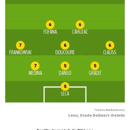
6
6
FOFANA
CAHUZAC
7
6
6
FRANKOWSKI
DOUCOURE
CLAUSS
7
5
5
MEDINA
DANSO
GRADIT
5
LECA
*notes MadeInLens
Lens, Stade Bollaert-Delelis