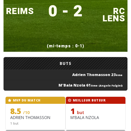
0 - 2
REIMS
RC
LENS
(mi-temps : 0-1)
BUTS
Adrien Thomasson 23
ème
M'Bala Nzola 61
ème
(Angelo Fulgini)
MVP DU MATCH
MEILLEUR BUTEUR
8.5
1
/10
but
ADRIEN THOMASSON
M'BALA NZOLA
1 but