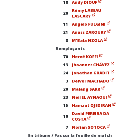
18
Andy DIOUF
Rémy LABEAU
20
LASCARY
11
Angelo FULGINI
21
Anass ZAROURY
8
M'Bala NZOLA
Remplaçants
70
Hervé KOFFI
13
Jhoanner CHÁVEZ
24
Jonathan GRADIT
3
Deiver MACHADO
20
Malang SARR
23
Neil EL AYNAOUI
15
Hamzat OJEDIRAN
David PEREIRA DA
10
COSTA
7
Florian SOTOCA
En tribune / Pas sur la feuille de match