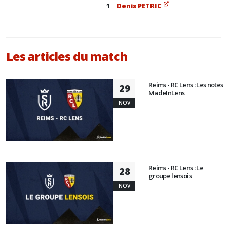
1
Denis PETRIC
Les articles du match
Reims - RC Lens : Les notes
29
MadeInLens
NOV
Reims - RC Lens : Le
28
groupe lensois
NOV