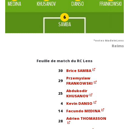
MEDINA
KHUSANOV
DANSO
FRANKOWSKI
6
SAMBA
*notes MadeInLens
Reims
Feuille de match du RC Lens
30
Brice SAMBA
Przemyslaw
29
FRANKOWSKI
Abdukodir
25
KHUSANOV
4
Kevin DANSO
14
Facundo MEDINA
Adrien THOMASSON
28