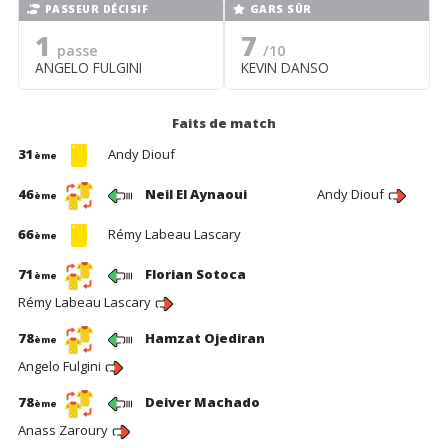
PASSEUR DÉCISIF
GARS SÛR
1
7
passe
/10
ANGELO FULGINI
KEVIN DANSO
Faits de match
31
Andy Diouf
ème
46
Neil El Aynaoui
Andy Diouf
ème
66
Rémy Labeau Lascary
ème
71
Florian Sotoca
ème
Rémy Labeau Lascary
78
Hamzat Ojediran
ème
Angelo Fulgini
78
Deiver Machado
ème
Anass Zaroury