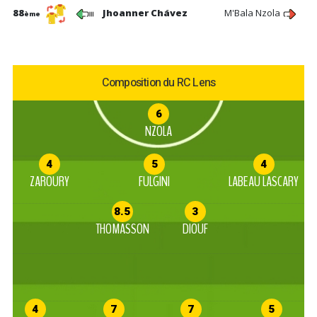
88
Jhoanner Chávez
M'Bala Nzola
ème
Composition du RC Lens
6
NZOLA
4
5
4
ZAROURY
FULGINI
LABEAU LASCARY
8.5
3
THOMASSON
DIOUF
4
7
7
5