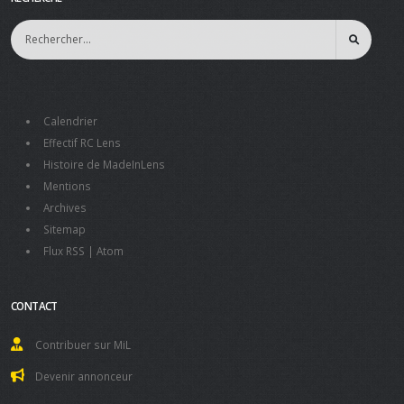
Calendrier
Effectif RC Lens
Histoire de MadeInLens
Mentions
Archives
Sitemap
Flux RSS
|
Atom
CONTACT
Contribuer sur MiL
Devenir annonceur