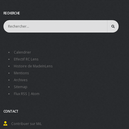
RECHERCHE
Calendrier
Effectif RC Lens
Histoire de MadeInLens
Mentions
Archives
Sitemap
Flux RSS
|
Atom
CONTACT
Contribuer sur MiL