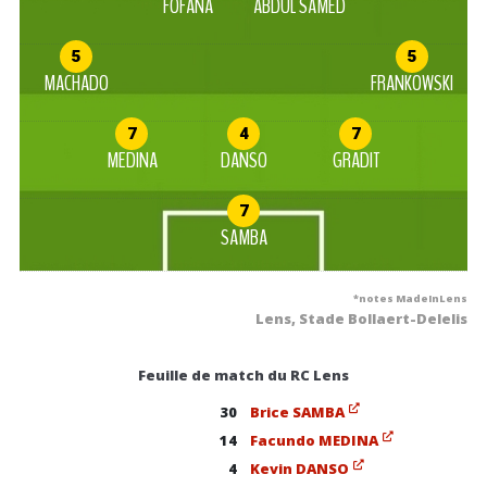
FOFANA
ABDUL SAMED
5
5
MACHADO
FRANKOWSKI
7
4
7
MEDINA
DANSO
GRADIT
7
SAMBA
*notes MadeInLens
Lens, Stade Bollaert-Delelis
Feuille de match du RC Lens
30
Brice SAMBA
14
Facundo MEDINA
4
Kevin DANSO