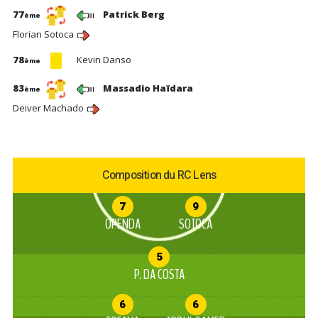
77
Patrick Berg
ème
Florian Sotoca
78
Kevin Danso
ème
83
Massadio Haïdara
ème
Deiver Machado
Composition du RC Lens
7
9
OPENDA
SOTOCA
5
P. DA COSTA
6
6