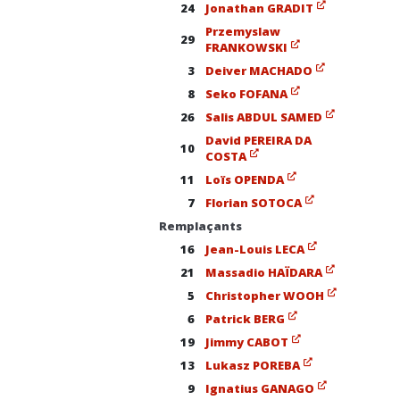
24
Jonathan GRADIT
Przemyslaw
29
FRANKOWSKI
3
Deiver MACHADO
8
Seko FOFANA
26
Salis ABDUL SAMED
David PEREIRA DA
10
COSTA
11
Loïs OPENDA
7
Florian SOTOCA
Remplaçants
16
Jean-Louis LECA
21
Massadio HAÏDARA
5
Christopher WOOH
6
Patrick BERG
19
Jimmy CABOT
13
Lukasz POREBA
9
Ignatius GANAGO