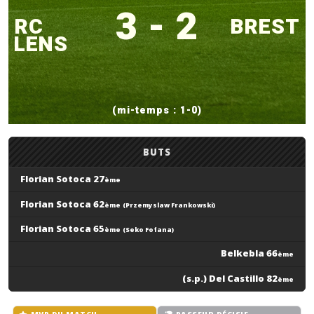
3 - 2
RC
BREST
LENS
(mi-temps : 1-0)
BUTS
Florian Sotoca 27
ème
Florian Sotoca 62
ème
(Przemyslaw Frankowski)
Florian Sotoca 65
ème
(Seko Fofana)
Belkebla 66
ème
(s.p.) Del Castillo 82
ème