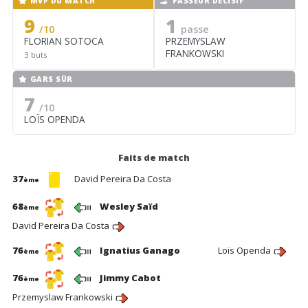
MVP DU MATCH
PASSEUR DÉCISIF
9
1
/10
passe
FLORIAN SOTOCA
PRZEMYSLAW
FRANKOWSKI
3 buts
GARS SÛR
7
/10
LOÏS OPENDA
Faits de match
37
David Pereira Da Costa
ème
68
Wesley Saïd
ème
David Pereira Da Costa
76
Ignatius Ganago
Loïs Openda
ème
76
Jimmy Cabot
ème
Przemyslaw Frankowski