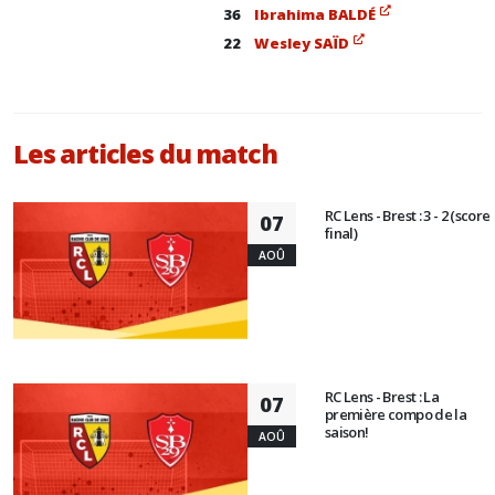
36
Ibrahima BALDÉ
22
Wesley SAÏD
Les articles du match
RC Lens - Brest : 3 - 2 (score
07
final)
AOÛ
RC Lens - Brest : La
07
première compo de la
saison!
AOÛ