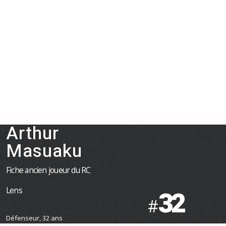
Arthur
Masuaku
Fiche ancien joueur du RC
Lens
32
#
Défenseur, 32 ans