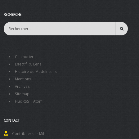
RECHERCHE
Calendrier
Effectif RC Lens
Histoire de MadeInLens
Mentions
Archives
Sitemap
Flux RSS
|
Atom
CONTACT
Contribuer sur MiL