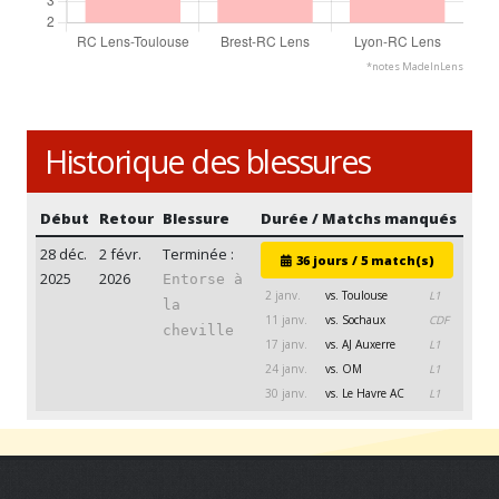
*notes MadeInLens
Historique des blessures
Début
Retour
Blessure
Durée / Matchs manqués
28 déc.
2 févr.
Terminée :
36 jours / 5 match(s)
2025
2026
Entorse à
2 janv.
vs. Toulouse
L1
la
11 janv.
vs. Sochaux
CDF
cheville
17 janv.
vs. AJ Auxerre
L1
24 janv.
vs. OM
L1
30 janv.
vs. Le Havre AC
L1