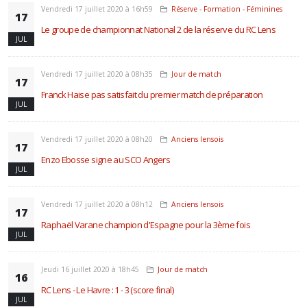
Vendredi 17 juillet 2020 à 16h59
Réserve - Formation - Féminines
17
Le groupe de championnat National 2 de la réserve du RC Lens
JUL
Vendredi 17 juillet 2020 à 08h35
Jour de match
17
Franck Haise pas satisfait du premier match de préparation
JUL
Vendredi 17 juillet 2020 à 08h20
Anciens lensois
17
Enzo Ebosse signe au SCO Angers
JUL
Vendredi 17 juillet 2020 à 08h12
Anciens lensois
17
Raphaël Varane champion d'Espagne pour la 3ème fois
JUL
Jeudi 16 juillet 2020 à 18h45
Jour de match
16
RC Lens - Le Havre : 1 - 3 (score final)
JUL