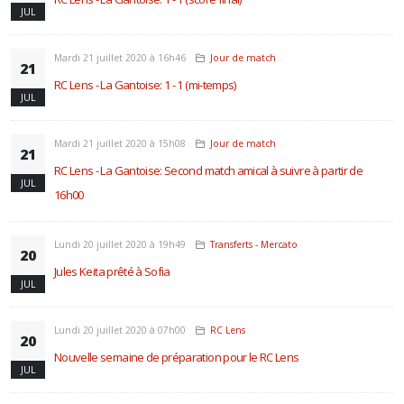
JUL
Mardi 21 juillet 2020 à 16h46
Jour de match
21
RC Lens - La Gantoise: 1 - 1 (mi-temps)
JUL
Mardi 21 juillet 2020 à 15h08
Jour de match
21
RC Lens - La Gantoise: Second match amical à suivre à partir de
JUL
16h00
Lundi 20 juillet 2020 à 19h49
Transferts - Mercato
20
Jules Keita prêté à Sofia
JUL
Lundi 20 juillet 2020 à 07h00
RC Lens
20
Nouvelle semaine de préparation pour le RC Lens
JUL