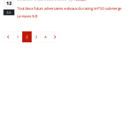
12
Tout deux futurs adversaires estivaux du racing, le PSG submerge
JUL
Le Havre 9-0!
(current)
1
2
3
4