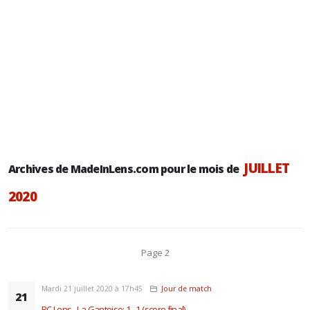
JUILLET
Archives de MadeInLens.com pour le mois de
2020
Page 2
Mardi 21 juillet 2020 à 17h45
Jour de match
21
RC Lens - La Gantoise: 1 - 1 (score final)