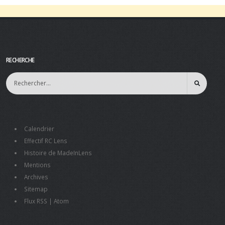
RECHERCHE
Calendrier
Effectif RC Lens
Histoire de MadeInLens
Mentions
Archives
Sitemap
Flux RSS
|
Atom