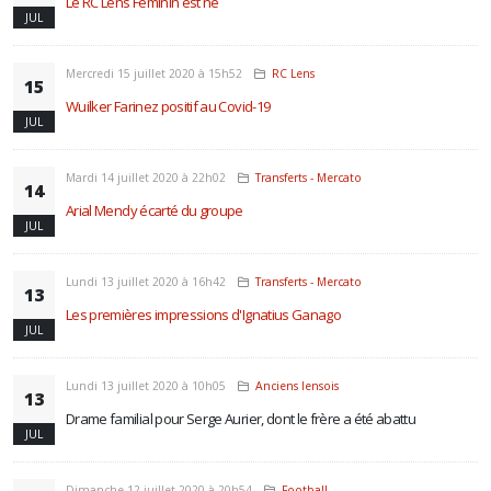
Le RC Lens Féminin est né
JUL
Mercredi 15 juillet 2020 à 15h52
RC Lens
15
Wuilker Farinez positif au Covid-19
JUL
Mardi 14 juillet 2020 à 22h02
Transferts - Mercato
14
Arial Mendy écarté du groupe
JUL
Lundi 13 juillet 2020 à 16h42
Transferts - Mercato
13
Les premières impressions d'Ignatius Ganago
JUL
Lundi 13 juillet 2020 à 10h05
Anciens lensois
13
Drame familial pour Serge Aurier, dont le frère a été abattu
JUL
Dimanche 12 juillet 2020 à 20h54
Football