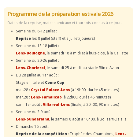
Programme de la préparation estivale 2026
Dates de la reprise, matchs amicaux et tournois connus à ce jour.
Semaine du 6-12 juillet :
Reprise
les 8 juillet (staff) et 9 juillet (joueurs)
Semaine du 13-18 juillet :
Lens-Boulogne
, le samedi 18 à midi et à huis-clos, à la Gaillette
Semaine du 20-26 juillet :
Lens-Charleroi
, le samedi 25 à midi, au stade Blin d'Avion
Du 28 juillet au 1er août :
Stage en Italie et
Como Cup
mar.28 :
Crystal Palace-Lens
(à 19h00, durée 45 minutes)
mar.28 :
Lens-Famalicão
(à 22h00, durée 45 minutes)
sam. 1er août :
Villareal-Lens
(finale, à 20h00, 90 minutes)
Semaine du 3-9 août :
Lens-Sunderland
, le samedi 8 août à 16h00, à Bollaert-Delelis
Dimanche 16 août :
Reprise de la compétition
: Trophée des Champions,
Lens-