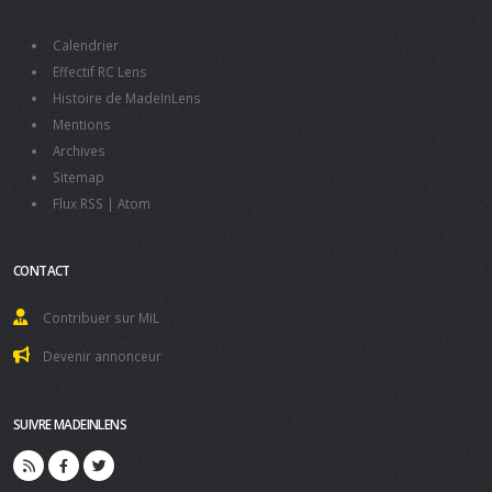
Calendrier
Effectif RC Lens
Histoire de MadeInLens
Mentions
Archives
Sitemap
Flux RSS
|
Atom
CONTACT
Contribuer sur MiL
Devenir annonceur
SUIVRE MADEINLENS