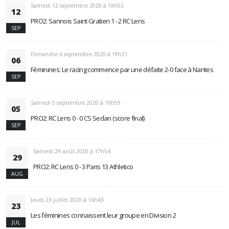
Samedi 12 septembre 2020 à 19h53
12
PRO2: Sannois Saint Gratien 1 - 2 RC Lens
SEP
Dimanche 6 septembre 2020 à 19h31
06
Féminines: Le racing commence par une défaite 2-0 face à Nantes
SEP
Samedi 5 septembre 2020 à 19h59
05
PRO2: RC Lens 0 - 0 CS Sedan (score final)
SEP
Samedi 29 août 2020 à 17h54
29
PRO2: RC Lens 0 - 3 Paris 13 Athletico
AUG
Jeudi 23 juillet 2020 à 16h43
23
Les féminines connaissent leur groupe en Division 2
JUL