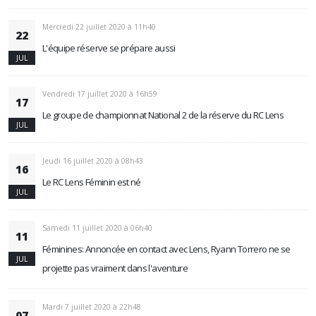
Mercredi 22 juillet 2020 à 11h40
22
L'équipe réserve se prépare aussi
JUL
Vendredi 17 juillet 2020 à 16h59
17
Le groupe de championnat National 2 de la réserve du RC Lens
JUL
Jeudi 16 juillet 2020 à 08h43
16
Le RC Lens Féminin est né
JUL
Samedi 11 juillet 2020 à 06h40
11
Féminines: Annoncée en contact avec Lens, Ryann Torrero ne se
JUL
projette pas vraiment dans l'aventure
Mardi 7 juillet 2020 à 22h48
07