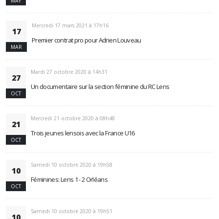
MAY
Mercredi 17 mars 2021 à 17h16
17
Premier contrat pro pour Adrien Louveau
MAR
Mardi 27 octobre 2020 à 14h31
27
Un documentaire sur la section féminine du RC Lens
OCT
Mercredi 21 octobre 2020 à 08h48
21
Trois jeunes lensois avec la France U16
OCT
Samedi 10 octobre 2020 à 19h58
10
Féminines: Lens 1 - 2 Orléans
OCT
Samedi 10 octobre 2020 à 19h51
10