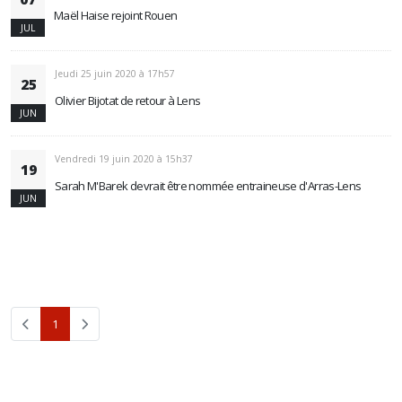
Maël Haise rejoint Rouen
JUL
Jeudi 25 juin 2020 à 17h57
25
Olivier Bijotat de retour à Lens
JUN
Vendredi 19 juin 2020 à 15h37
19
Sarah M'Barek devrait être nommée entraineuse d'Arras-Lens
JUN
(current)
1