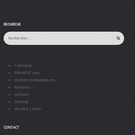
RECHERCHE
Calendrier
Effectif RC Lens
Histoire de MadeInLens
Mentions
Archives
Sitemap
Flux RSS
|
Atom
CONTACT