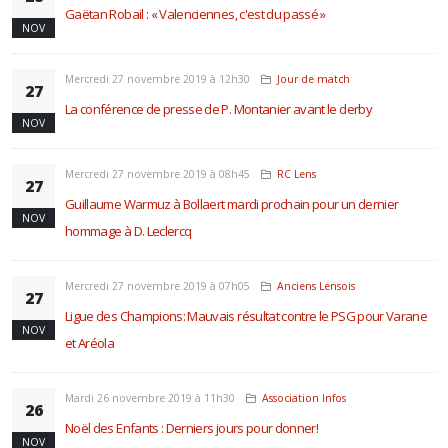
Gaëtan Robail : « Valenciennes, c'est du passé »
NOV
Mercredi 27 novembre 2019 à 12h30
Jour de match
27
La conférence de presse de P. Montanier avant le derby
NOV
Mercredi 27 novembre 2019 à 08h45
RC Lens
27
Guillaume Warmuz à Bollaert mardi prochain pour un dernier
NOV
hommage à D. Leclercq
Mercredi 27 novembre 2019 à 07h05
Anciens Lensois
27
Ligue des Champions: Mauvais résultat contre le PSG pour Varane
NOV
et Aréola
Mardi 26 novembre 2019 à 11h30
Association Infos
26
Noël des Enfants : Derniers jours pour donner!
NOV