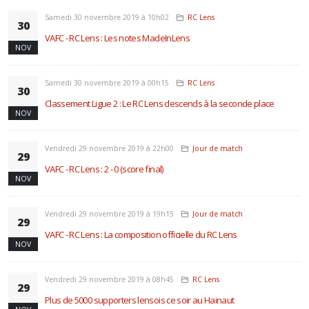
Samedi 30 novembre 2019 à 10h02
RC Lens
30
VAFC - RC Lens : Les notes MadeInLens
NOV
Samedi 30 novembre 2019 à 00h15
RC Lens
30
Classement Ligue 2 : Le RC Lens descends à la seconde place
NOV
Vendredi 29 novembre 2019 à 22h00
Jour de match
29
VAFC - RC Lens : 2 - 0 (score final)
NOV
Vendredi 29 novembre 2019 à 19h15
Jour de match
29
VAFC - RC Lens : La composition officielle du RC Lens
NOV
Vendredi 29 novembre 2019 à 08h45
RC Lens
29
Plus de 5000 supporters lensois ce soir au Hainaut