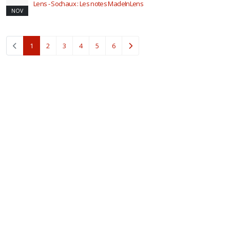
Lens - Sochaux : Les notes MadeInLens
NOV
(current)
1
2
3
4
5
6