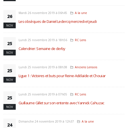
Mardi 26 novembre 2019 à 06h45
A la une
26
Les obsèques de Daniel Leclercq mercredi et jeudi
NOV
Lundi 25 novembre 2019 à 18h56
RC Lens
25
Calendrier: Semaine de derby
NOV
Lundi 25 novembre 2019 à 08h38
Anciens Lensois
25
Ligue 1 : Victoires et buts pour Reine-Adélaïde et Chouiar
NOV
Lundi 25 novembre 2019 à 07h05
RC Lens
25
Guillaume Gillet sur son entente avec Yannick Cahuzac
NOV
Dimanche 24 novembre 2019 à 12h37
A la une
24