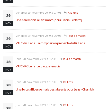
NOV
Vendredi 29 novembre 2019 à 07h05
A la une
29
Une cérémonie à Lens mardi pour Daniel Leclercq
NOV
Vendredi 29 novembre 2019 à 06h05
Jour de match
29
VAFC - RC Lens : La composition probable du RC Lens
NOV
Jeudi 28 novembre 2019 à 16h35
Jour de match
28
VAFC - RC Lens : Le groupe lensois
NOV
Jeudi 28 novembre 2019 à 11h30
RC Lens
28
Une forte affluence mais des absents pour Lens - Chambly
NOV
Jeudi 28 novembre 2019 à 07h05
RC Lens
28