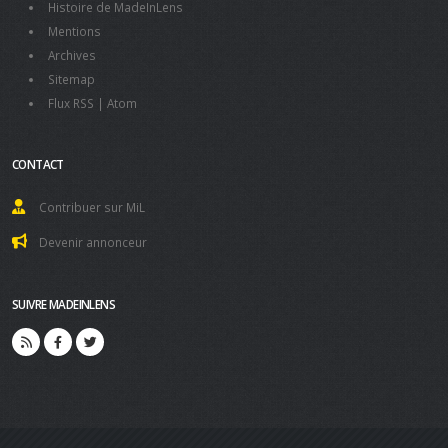
Histoire de MadeInLens
Mentions
Archives
Sitemap
Flux RSS
|
Atom
CONTACT
Contribuer sur MiL
Devenir annonceur
SUIVRE MADEINLENS