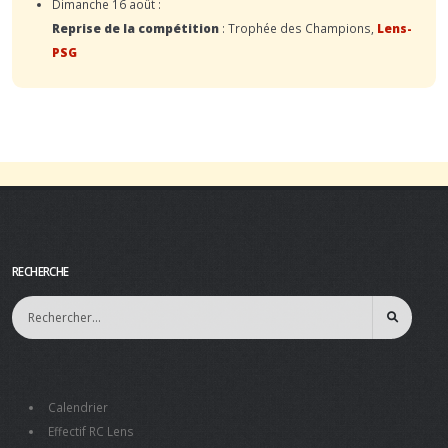
Dimanche 16 août :
Reprise de la compétition
: Trophée des Champions,
Lens-
PSG
RECHERCHE
Calendrier
Effectif RC Lens