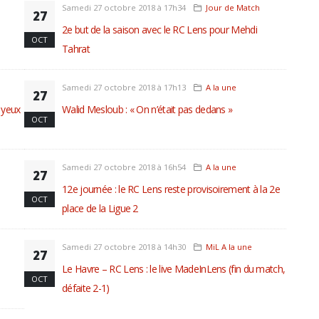
Samedi 27 octobre 2018 à 17h34
Jour de Match
27
2e but de la saison avec le RC Lens pour Mehdi
OCT
Tahrat
Samedi 27 octobre 2018 à 17h13
A la une
27
 yeux
Walid Mesloub : « On n’était pas dedans »
OCT
Samedi 27 octobre 2018 à 16h54
A la une
27
12e journée : le RC Lens reste provisoirement à la 2e
OCT
place de la Ligue 2
Samedi 27 octobre 2018 à 14h30
MiL A la une
27
Le Havre – RC Lens : le live MadeInLens (fin du match,
OCT
défaite 2-1)