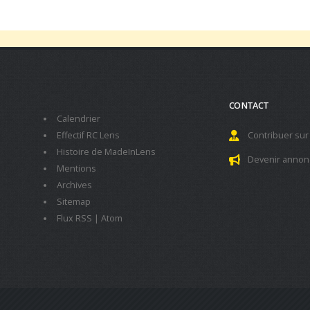
CONTACT
Calendrier
Effectif RC Lens
Contribuer sur
Histoire de MadeInLens
Devenir annon
Mentions
Archives
Sitemap
Flux RSS
|
Atom