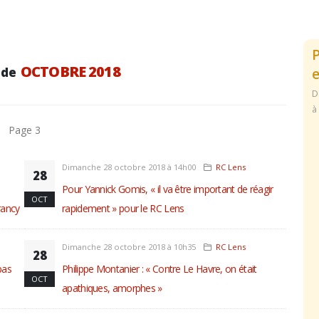
OCTOBRE 2018
 de
e
D
à
Page 3
Dimanche 28 octobre 2018 à 14h00
RC Lens
28
Pour Yannick Gomis, « il va être important de réagir
OCT
rancy
rapidement » pour le RC Lens
Dimanche 28 octobre 2018 à 10h35
RC Lens
28
pas
Philippe Montanier : « Contre Le Havre, on était
OCT
apathiques, amorphes »