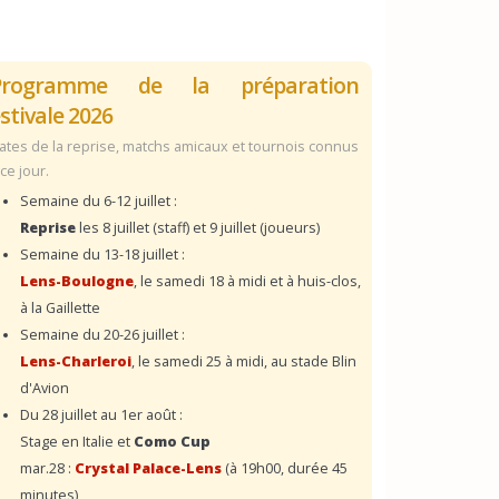
Programme de la préparation
stivale 2026
ates de la reprise, matchs amicaux et tournois connus
 ce jour.
Semaine du 6-12 juillet :
Reprise
les 8 juillet (staff) et 9 juillet (joueurs)
Semaine du 13-18 juillet :
Lens-Boulogne
, le samedi 18 à midi et à huis-clos,
à la Gaillette
Semaine du 20-26 juillet :
Lens-Charleroi
, le samedi 25 à midi, au stade Blin
d'Avion
Du 28 juillet au 1er août :
Stage en Italie et
Como Cup
mar.28 :
Crystal Palace-Lens
(à 19h00, durée 45
minutes)