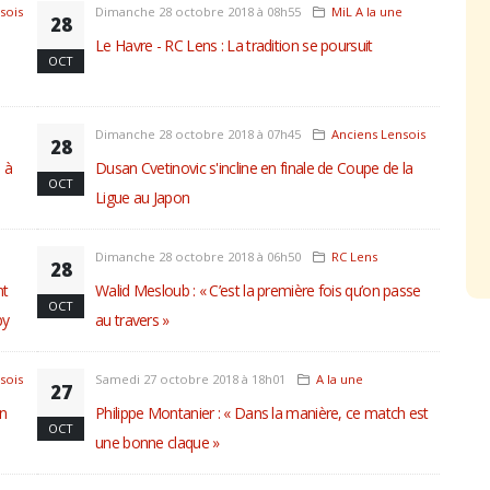
sois
Dimanche 28 octobre 2018 à 08h55
MiL A la une
28
Le Havre - RC Lens : La tradition se poursuit
OCT
Dimanche 28 octobre 2018 à 07h45
Anciens Lensois
28
 à
Dusan Cvetinovic s'incline en finale de Coupe de la
OCT
Ligue au Japon
Dimanche 28 octobre 2018 à 06h50
RC Lens
28
nt
Walid Mesloub : « C’est la première fois qu’on passe
OCT
by
au travers »
sois
Samedi 27 octobre 2018 à 18h01
A la une
27
an
Philippe Montanier : « Dans la manière, ce match est
OCT
une bonne claque »