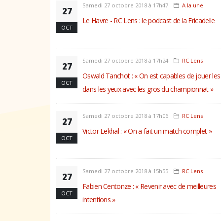
Samedi 27 octobre 2018 à 17h47
A la une
27
Le Havre - RC Lens : le podcast de la Fricadelle
OCT
Samedi 27 octobre 2018 à 17h24
RC Lens
27
Oswald Tanchot : « On est capables de jouer les
OCT
dans les yeux avec les gros du championnat »
Samedi 27 octobre 2018 à 17h06
RC Lens
27
Victor Lekhal : « On a fait un match complet »
OCT
Samedi 27 octobre 2018 à 15h55
RC Lens
27
Fabien Centonze : « Revenir avec de meilleures
OCT
intentions »