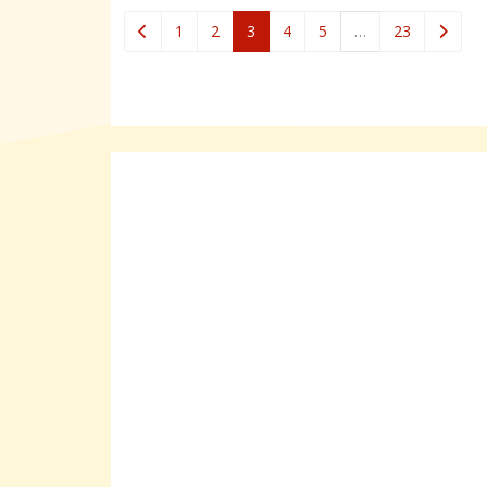
(current)
1
2
3
4
5
…
23