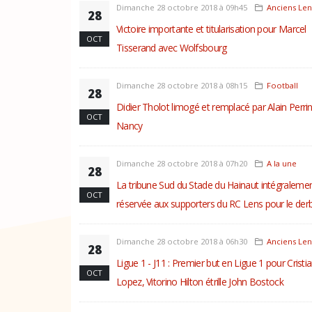
Dimanche 28 octobre 2018 à 09h45
Anciens Len
28
Victoire importante et titularisation pour Marcel
OCT
Tisserand avec Wolfsbourg
Dimanche 28 octobre 2018 à 08h15
Football
28
Didier Tholot limogé et remplacé par Alain Perrin
OCT
Nancy
Dimanche 28 octobre 2018 à 07h20
A la une
28
La tribune Sud du Stade du Hainaut intégraleme
OCT
réservée aux supporters du RC Lens pour le der
Dimanche 28 octobre 2018 à 06h30
Anciens Len
28
Ligue 1 - J11 : Premier but en Ligue 1 pour Cristi
OCT
Lopez, Vitorino Hilton étrille John Bostock