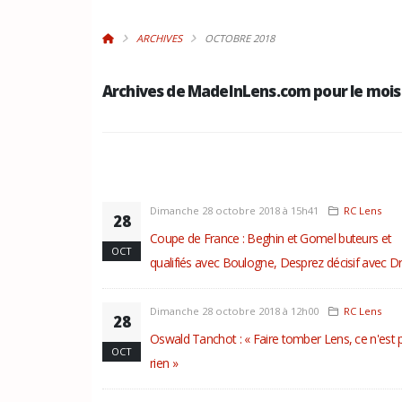
ARCHIVES
OCTOBRE 2018
Archives de MadeInLens.com pour le mois
Dimanche 28 octobre 2018 à 15h41
RC Lens
28
Coupe de France : Beghin et Gomel buteurs et
OCT
qualifiés avec Boulogne, Desprez décisif avec D
Dimanche 28 octobre 2018 à 12h00
RC Lens
28
Oswald Tanchot : « Faire tomber Lens, ce n'est 
OCT
rien »