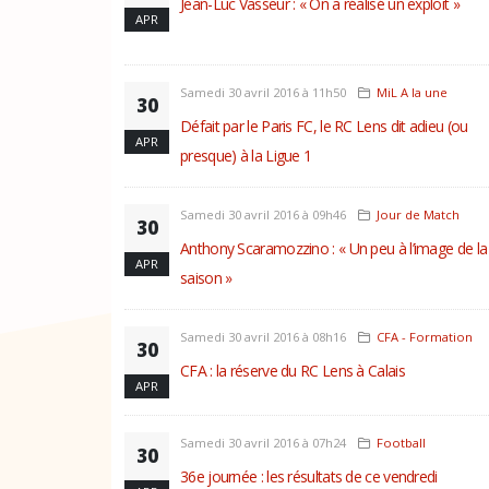
Jean-Luc Vasseur : « On a réalisé un exploit »
APR
Samedi 30 avril 2016 à 11h50
MiL A la une
30
Défait par le Paris FC, le RC Lens dit adieu (ou
APR
presque) à la Ligue 1
Samedi 30 avril 2016 à 09h46
Jour de Match
30
Anthony Scaramozzino : « Un peu à l’image de la
APR
saison »
Samedi 30 avril 2016 à 08h16
CFA - Formation
30
CFA : la réserve du RC Lens à Calais
APR
Samedi 30 avril 2016 à 07h24
Football
30
36e journée : les résultats de ce vendredi