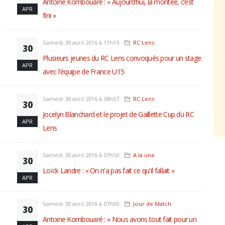
Antoine Kombouaré : « Aujourd’hui, la montée, c’est
APR
fini »
Samedi 30 avril 2016 à 11h19
RC Lens
30
Plusieurs jeunes du RC Lens convoqués pour un stage
APR
avec l'équipe de France U15
Samedi 30 avril 2016 à 08h57
RC Lens
30
Jocelyn Blanchard et le projet de Gaillette Cup du RC
APR
Lens
Samedi 30 avril 2016 à 07h50
A la une
30
Loïck Landre : « On n'a pas fait ce qu'il fallait »
APR
Samedi 30 avril 2016 à 07h00
Jour de Match
30
Antoine Kombouaré : « Nous avons tout fait pour un