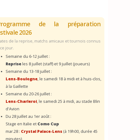
Programme de la préparation
stivale 2026
ates de la reprise, matchs amicaux et tournois connus
 ce jour.
Semaine du 6-12 juillet :
Reprise
les 8 juillet (staff) et 9 juillet (joueurs)
Semaine du 13-18 juillet :
Lens-Boulogne
, le samedi 18 à midi et à huis-clos,
à la Gaillette
Semaine du 20-26 juillet :
Lens-Charleroi
, le samedi 25 à midi, au stade Blin
d'Avion
Du 28 juillet au 1er août :
Stage en Italie et
Como Cup
mar.28 :
Crystal Palace-Lens
(à 19h00, durée 45
minutes)