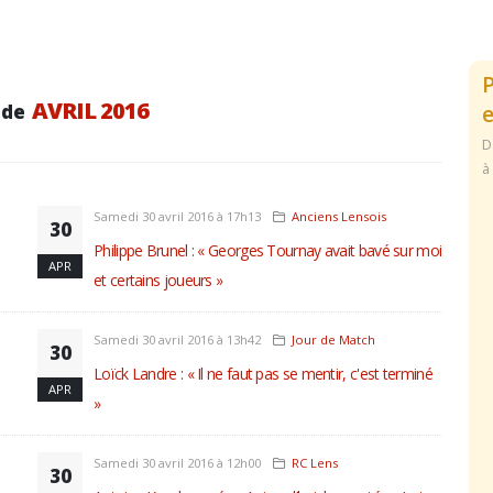
AVRIL 2016
 de
e
D
à
Samedi 30 avril 2016 à 17h13
Anciens Lensois
30
Philippe Brunel : « Georges Tournay avait bavé sur moi
APR
et certains joueurs »
Samedi 30 avril 2016 à 13h42
Jour de Match
30
Loïck Landre : « Il ne faut pas se mentir, c'est terminé
APR
»
Samedi 30 avril 2016 à 12h00
RC Lens
30