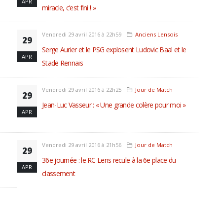
APR
miracle, c’est fini ! »
Vendredi 29 avril 2016 à 22h59
Anciens Lensois
29
Serge Aurier et le PSG explosent Ludovic Baal et le
APR
Stade Rennais
Vendredi 29 avril 2016 à 22h25
Jour de Match
29
Jean-Luc Vasseur : « Une grande colère pour moi »
APR
Vendredi 29 avril 2016 à 21h56
Jour de Match
29
36e journée : le RC Lens recule à la 6e place du
APR
classement