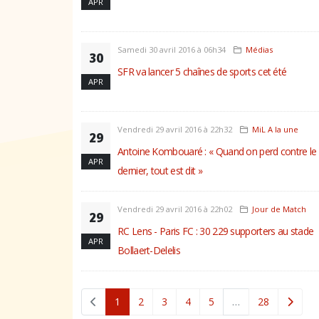
APR
Samedi 30 avril 2016 à 06h34
Médias
30
SFR va lancer 5 chaînes de sports cet été
APR
Vendredi 29 avril 2016 à 22h32
MiL A la une
29
Antoine Kombouaré : « Quand on perd contre le
APR
dernier, tout est dit »
Vendredi 29 avril 2016 à 22h02
Jour de Match
29
RC Lens - Paris FC : 30 229 supporters au stade
APR
Bollaert-Delelis
(current)
1
2
3
4
5
…
28