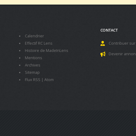
CONTACT
Calendrier
Effectif RC Lens
Contribuer sur
Histoire de MadeInLens
Devenir annon
Mentions
Archives
Sitemap
Flux RSS
|
Atom