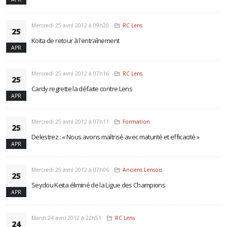
Mercredi 25 avril 2012 à 09h20
RC Lens
25
Koïta de retour à l'entraînement
APR
Mercredi 25 avril 2012 à 07h16
RC Lens
25
Cardy regrette la défaite contre Lens
APR
Mercredi 25 avril 2012 à 07h11
Formation
25
Delestrez : « Nous avons maîtrisé avec maturité et efficacité »
APR
Mercredi 25 avril 2012 à 07h06
Anciens Lensois
25
Seydou Keita éliminé de la Ligue des Champions
APR
Mardi 24 avril 2012 à 22h51
RC Lens
24