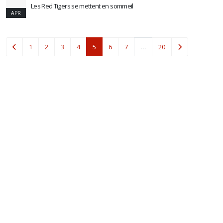
Les Red Tigers se mettent en sommeil
APR
(current)
1
2
3
4
5
6
7
…
20