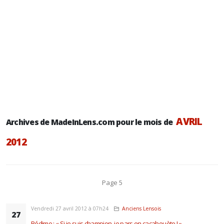
AVRIL
Archives de MadeInLens.com pour le mois de
2012
Page 5
Vendredi 27 avril 2012 à 07h24
Anciens Lensois
27
Bédimo : « Si je suis champion, je pars en cacahouète ! »