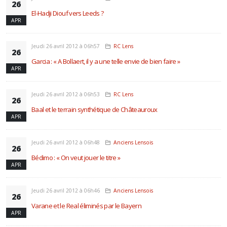
26
El-Hadji Diouf vers Leeds ?
APR
Jeudi 26 avril 2012 à 06h57
RC Lens
26
Garcia : « A Bollaert, il y a une telle envie de bien faire »
APR
Jeudi 26 avril 2012 à 06h53
RC Lens
26
Baal et le terrain synthétique de Châteauroux
APR
Jeudi 26 avril 2012 à 06h48
Anciens Lensois
26
Bédimo : « On veut jouer le titre »
APR
Jeudi 26 avril 2012 à 06h46
Anciens Lensois
26
Varane et le Real éliminés par le Bayern
APR