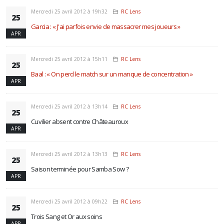
Mercredi 25 avril 2012 à 19h32
RC Lens
25
Garcia : « J'ai parfois envie de massacrer mes joueurs »
APR
Mercredi 25 avril 2012 à 15h11
RC Lens
25
Baal : « On perd le match sur un manque de concentration »
APR
Mercredi 25 avril 2012 à 13h14
RC Lens
25
Cuvilier absent contre Châteauroux
APR
Mercredi 25 avril 2012 à 13h13
RC Lens
25
Saison terminée pour Samba Sow ?
APR
Mercredi 25 avril 2012 à 09h22
RC Lens
25
Trois Sang et Or aux soins
APR