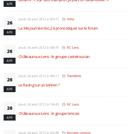
APR
Jeudi 26 avril 2012 à 20h17
Infos
26
La 34e journée de L2 à pronostiquer sur le forum
APR
Jeudi 26 avril 2012 à 18h15
RC Lens
26
Châteauroux-Lens : le groupe castelroussin
APR
Jeudi 26 avril 2012 à 18h11
Transferts
26
Le Racing sur un Istréen ?
APR
Jeudi 26 avril 2012 à 14h43
RC Lens
26
Châteauroux-Lens : le groupe lensois
APR
Jeudi 26 avril 2012 à 10h38
Anciens Lensois