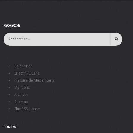
RECHERCHE
Calendrier
Effectif RC Lens
Histoire de MadeInLens
Mentions
Archives
Sitemap
Flux RSS
|
Atom
CONTACT