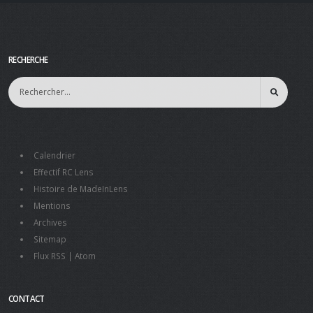
RECHERCHE
Calendrier
Effectif RC Lens
Histoire de MadeInLens
Mentions
Archives
Sitemap
Flux RSS
|
Atom
CONTACT