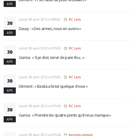
APR
Lundi 30 avril 2012 à 08h02
RC Lens
30
Daury : « Des armes, nous en avons »
APR
Lundi 30 avril 2012 à 07h59
RC Lens
30
Garcia : « Si je dois servir de pare-feu... »
APR
Lundi 30 avril 2012 à 07h55
RC Lens
30
Démont : « Bastia a brisé quelque chose »
APR
Lundi 30 avril 2012 à 07h34
RC Lens
30
Garcia : « Prendre les quatre points qu'il nous manque »
APR
Lundi 30 avril 2012 à 07h28
Anciens Lensois