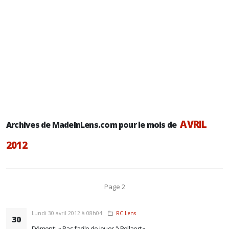
AVRIL
Archives de MadeInLens.com pour le mois de
2012
Page 2
Lundi 30 avril 2012 à 08h04
RC Lens
30
Démont : « Pas facile de jouer à Bollaert »