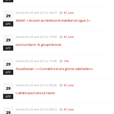
Dimanche 29 avril 2012 à 16h19
RC Lens
29
Martel : « Assurer au minimum le maintien en Ligue 2 »
APR
Dimanche 29 avril 2012 à 13h58
RC Lens
29
Lens-Le Havre : le groupe lensois
APR
Dimanche 29 avril 2012 à 11h49
CFA
29
Assadourian : « « Ce match est une grosse satisfaction »
APR
Dimanche 29 avril 2012 à 09h30
RC Lens
29
L'arbitre pour Lens-Le Havre
APR
Dimanche 29 avril 2012 à 09h23
RC Lens
29