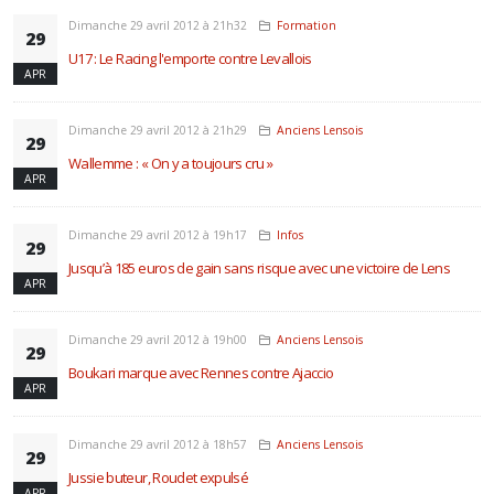
Dimanche 29 avril 2012 à 21h32
Formation
29
U17 : Le Racing l'emporte contre Levallois
APR
Dimanche 29 avril 2012 à 21h29
Anciens Lensois
29
Wallemme : « On y a toujours cru »
APR
Dimanche 29 avril 2012 à 19h17
Infos
29
Jusqu’à 185 euros de gain sans risque avec une victoire de Lens
APR
Dimanche 29 avril 2012 à 19h00
Anciens Lensois
29
Boukari marque avec Rennes contre Ajaccio
APR
Dimanche 29 avril 2012 à 18h57
Anciens Lensois
29
Jussie buteur, Roudet expulsé
APR