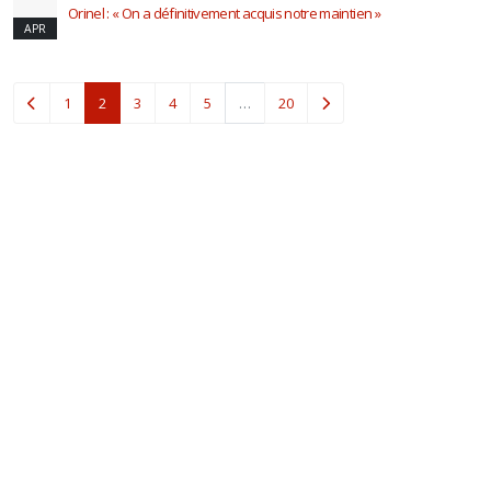
Orinel : « On a définitivement acquis notre maintien »
APR
(current)
1
2
3
4
5
…
20