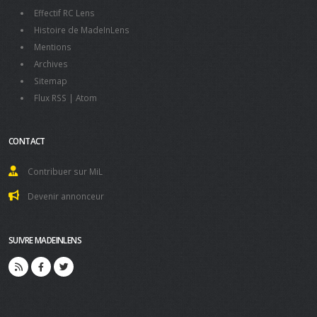
Effectif RC Lens
Histoire de MadeInLens
Mentions
Archives
Sitemap
Flux RSS
|
Atom
CONTACT
Contribuer sur MiL
Devenir annonceur
SUIVRE MADEINLENS