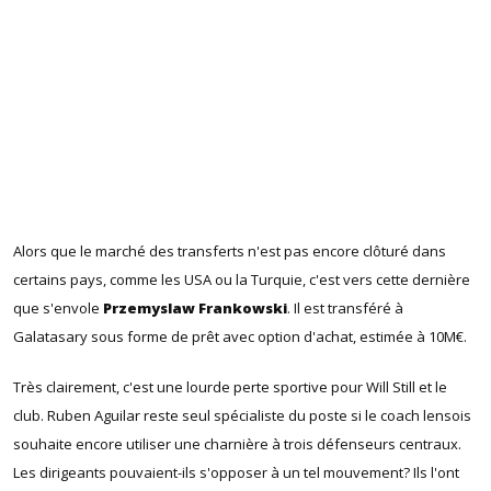
Alors que le marché des transferts n'est pas encore clôturé dans
certains pays, comme les USA ou la Turquie, c'est vers cette dernière
que s'envole
Przemyslaw Frankowski
. Il est transféré à
Galatasary sous forme de prêt avec option d'achat, estimée à 10M€.
Très clairement, c'est une lourde perte sportive pour Will Still et le
club. Ruben Aguilar reste seul spécialiste du poste si le coach lensois
souhaite encore utiliser une charnière à trois défenseurs centraux.
Les dirigeants pouvaient-ils s'opposer à un tel mouvement? Ils l'ont