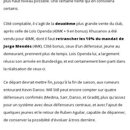
plus haut niveau possible. Une certaine fierté qui en consolera
certains.
Côté comptable, il s'agit de la
deuxième
plus grande vente du club,
après celle de Loïs Openda (43M€ + 9 en bonus). Khusanov a été
vendu pour 40M€, dont il faut
retrancher les 10% du mandat de
Jorge Mendès
(4M€). Côté bonus, ceux d'un défenseur, jeune au
demeurant, prennent plus de temps. Loïs Openda lui, a largement
réussi son arrivée en Bundesliga, et est certainement bien parti dans
la réalisation de ceux-ci.
Ce départ devrait mettre fin, jusqu'à la fin de saison, aux rumeurs
entourant Kevin Danso. Will Still peut encore compter sur quatre
défenseurs confirmés (Medina, Sarr, Danso, et Gradit), plus qu'assez
pour un système avec deux défenseurs centraux, et avec l'ajout de
quelques jeunes et le retour de Ruben Aguilar, capable de dépanner,
de conserver la possibilité d'évoluer à trois derrière.