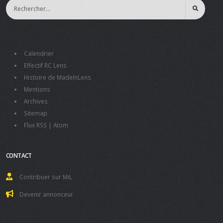
Calendrier
Effectif RC Lens
Histoire de MadeInLens
Mentions
Archives
Sitemap
Flux RSS
|
Atom
CONTACT
Contribuer sur MiL
Devenir annonceur