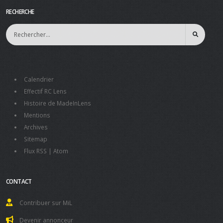
RECHERCHE
Calendrier
Effectif RC Lens
Histoire de MadeInLens
Mentions
Archives
Sitemap
Flux RSS
|
Atom
CONTACT
Contribuer sur MiL
Devenir annonceur