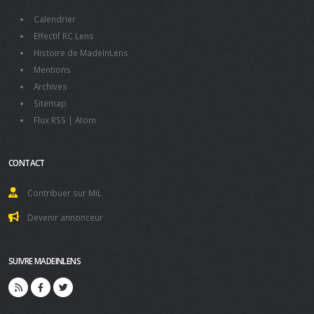
Calendrier
Effectif RC Lens
Histoire de MadeInLens
Mentions
Archives
Sitemap
Flux RSS
|
Atom
CONTACT
Contribuer sur MiL
Devenir annonceur
SUIVRE MADEINLENS