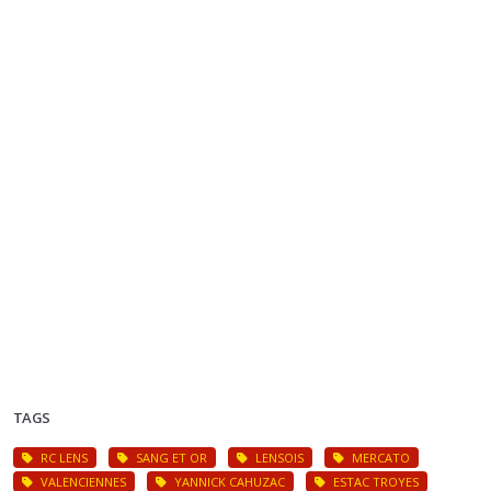
TAGS
RC LENS
SANG ET OR
LENSOIS
MERCATO
VALENCIENNES
YANNICK CAHUZAC
ESTAC TROYES