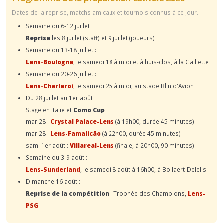
Dates de la reprise, matchs amicaux et tournois connus à ce jour.
Semaine du 6-12 juillet :
Reprise
les 8 juillet (staff) et 9 juillet (joueurs)
Semaine du 13-18 juillet :
Lens-Boulogne
, le samedi 18 à midi et à huis-clos, à la Gaillette
Semaine du 20-26 juillet :
Lens-Charleroi
, le samedi 25 à midi, au stade Blin d'Avion
Du 28 juillet au 1er août :
Stage en Italie et
Como Cup
mar.28 :
Crystal Palace-Lens
(à 19h00, durée 45 minutes)
mar.28 :
Lens-Famalicão
(à 22h00, durée 45 minutes)
sam. 1er août :
Villareal-Lens
(finale, à 20h00, 90 minutes)
Semaine du 3-9 août :
Lens-Sunderland
, le samedi 8 août à 16h00, à Bollaert-Delelis
Dimanche 16 août :
Reprise de la compétition
: Trophée des Champions,
Lens-
PSG