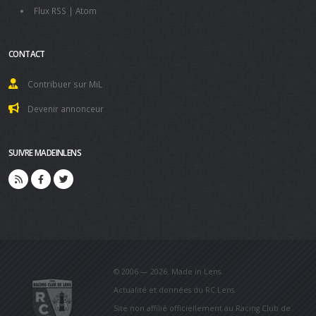
Flux RSS
|
Atom
CONTACT
Contribuer sur MiL
Devenir annonceur
SUIVRE MADEINLENS
© 2006 — 2026. Made in Lens.
Actualité et données du RC Lens.
Site non affilié officiellement au Racing Club de