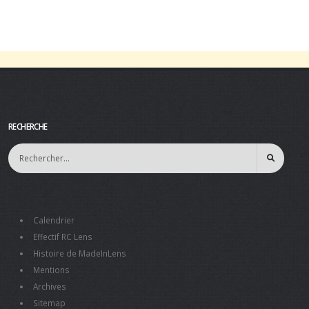
RECHERCHE
Calendrier
Effectif RC Lens
Histoire de MadeInLens
Mentions
Archives
Sitemap