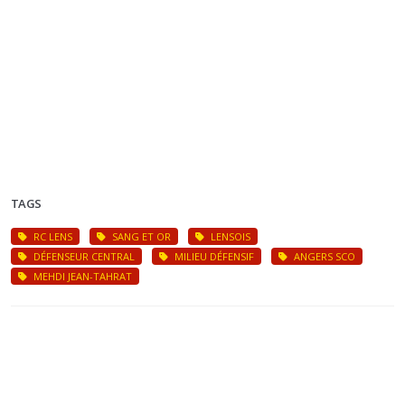
TAGS
RC LENS
SANG ET OR
LENSOIS
DÉFENSEUR CENTRAL
MILIEU DÉFENSIF
ANGERS SCO
MEHDI JEAN-TAHRAT