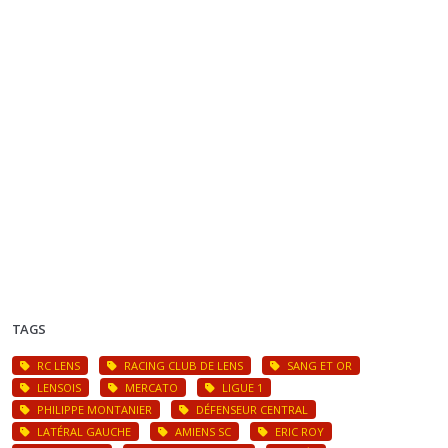
TAGS
RC LENS
RACING CLUB DE LENS
SANG ET OR
LENSOIS
MERCATO
LIGUE 1
PHILIPPE MONTANIER
DÉFENSEUR CENTRAL
LATÉRAL GAUCHE
AMIENS SC
ERIC ROY