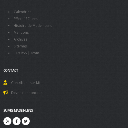
Calendrier
Effectif RC Lens
Histoire de MadeInLens
Mentions
Archives
Sitemap
Flux RSS
|
Atom
CONTACT
Contribuer sur MiL
Devenir annonceur
SUIVRE MADEINLENS