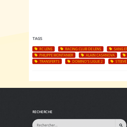
TAGS
RC LENS
RACING CLUB DE LENS
SANG E
PHILIPPE MONTANIER
ALAIN CASANOVA
TRANSFERTS
DOMINO'S LIGUE 2
STEEVE
RECHERCHE