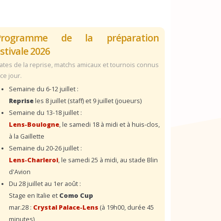
Programme de la préparation
stivale 2026
ates de la reprise, matchs amicaux et tournois connus
 ce jour.
Semaine du 6-12 juillet :
Reprise
les 8 juillet (staff) et 9 juillet (joueurs)
Semaine du 13-18 juillet :
Lens-Boulogne
, le samedi 18 à midi et à huis-clos,
à la Gaillette
Semaine du 20-26 juillet :
Lens-Charleroi
, le samedi 25 à midi, au stade Blin
d'Avion
Du 28 juillet au 1er août :
Stage en Italie et
Como Cup
mar.28 :
Crystal Palace-Lens
(à 19h00, durée 45
minutes)