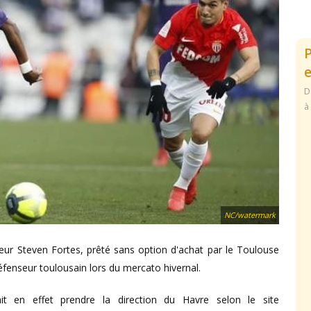
e
D
à
NC/watermark
nseur Steven Fortes, prêté sans option d'achat par le Toulouse
éfenseur toulousain lors du mercato hivernal.
t en effet prendre la direction du Havre selon le site