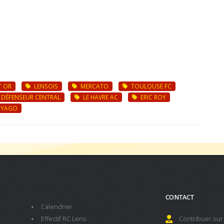
T OR
LENSOIS
MERCATO
TOULOUSE FC
DÉFENSEUR CENTRAL
LE HAVRE AC
ERIC ROY
 YAGO
CONTACT
Calendrier
Effectif RC Lens
Contribuer sur