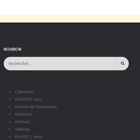
RECHERCHE
Calendrier
Effectif RC Lens
Histoire de MadeInLens
Mentions
Archives
Sitemap
Flux RSS
|
Atom