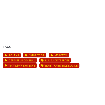
TAGS
RC LENS
SANG ET OR
MERCATO
DÉFENSEUR CENTRAL
MILIEU DE TERRAIN
JEAN-KÉVIN DUVERNE
JEAN-RICNER BELLEGARDE