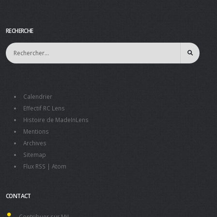
RECHERCHE
Calendrier
Effectif RC Lens
Histoire de MadeInLens
Mentions
Archives
Sitemap
Flux RSS
|
Atom
CONTACT
Contribuer sur MiL