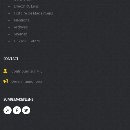
Effectif RC Lens
Histoire de MadeInLens
Mentions
Archives
Sitemap
Flux RSS
|
Atom
CONTACT
Contribuer sur MiL
Devenir annonceur
SUIVRE MADEINLENS