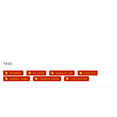
TAGS
RÉSERVE
RC LENS
SANG ET OR
LENSOIS
DJIBRIL DIANI
FRANCK HAISE
LYES HOURI