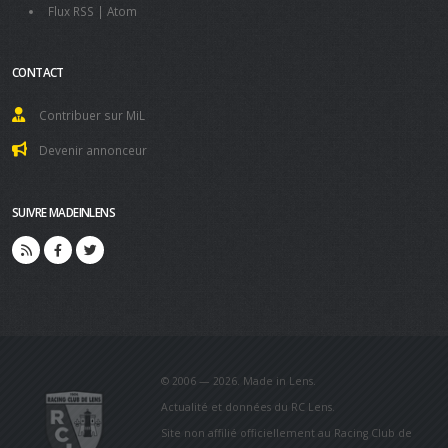
Flux RSS
|
Atom
CONTACT
Contribuer sur MiL
Devenir annonceur
SUIVRE MADEINLENS
© 2006 — 2026. Made in Lens.
Actualité et données du RC Lens.
Site non affilié officiellement au Racing Club de