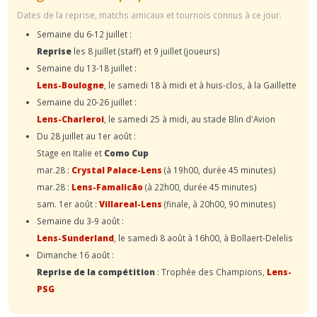
Dates de la reprise, matchs amicaux et tournois connus à ce jour.
Semaine du 6-12 juillet :
Reprise
les 8 juillet (staff) et 9 juillet (joueurs)
Semaine du 13-18 juillet :
Lens-Boulogne
, le samedi 18 à midi et à huis-clos, à la Gaillette
Semaine du 20-26 juillet :
Lens-Charleroi
, le samedi 25 à midi, au stade Blin d'Avion
Du 28 juillet au 1er août :
Stage en Italie et
Como Cup
mar.28 :
Crystal Palace-Lens
(à 19h00, durée 45 minutes)
mar.28 :
Lens-Famalicão
(à 22h00, durée 45 minutes)
sam. 1er août :
Villareal-Lens
(finale, à 20h00, 90 minutes)
Semaine du 3-9 août :
Lens-Sunderland
, le samedi 8 août à 16h00, à Bollaert-Delelis
Dimanche 16 août :
Reprise de la compétition
: Trophée des Champions,
Lens-
PSG