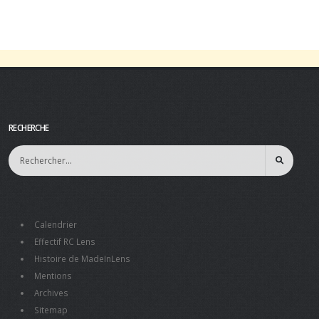
RECHERCHE
Calendrier
Effectif RC Lens
Histoire de MadeInLens
Mentions
Archives
Sitemap