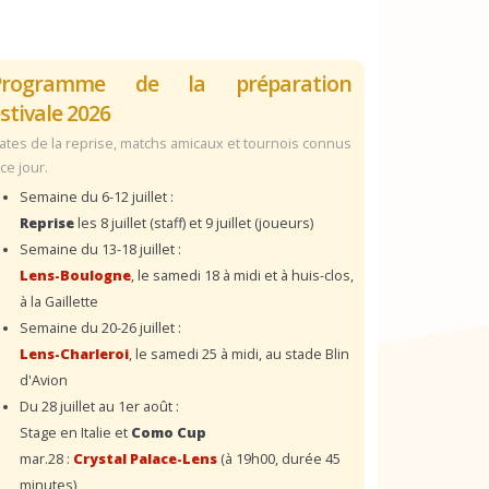
Programme de la préparation
stivale 2026
ates de la reprise, matchs amicaux et tournois connus
 ce jour.
Semaine du 6-12 juillet :
Reprise
les 8 juillet (staff) et 9 juillet (joueurs)
Semaine du 13-18 juillet :
Lens-Boulogne
, le samedi 18 à midi et à huis-clos,
à la Gaillette
Semaine du 20-26 juillet :
Lens-Charleroi
, le samedi 25 à midi, au stade Blin
d'Avion
Du 28 juillet au 1er août :
Stage en Italie et
Como Cup
mar.28 :
Crystal Palace-Lens
(à 19h00, durée 45
minutes)