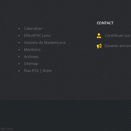
CONTACT
Calendrier
Effectif RC Lens
Contribuer sur
Histoire de MadeInLens
Devenir annon
Mentions
Archives
Sitemap
Flux RSS
|
Atom
b de Lens.