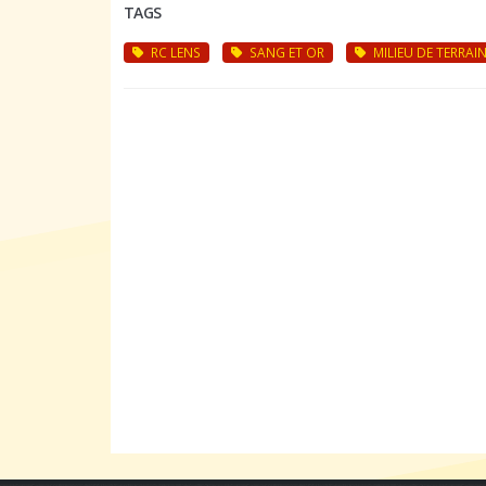
TAGS
RC LENS
SANG ET OR
MILIEU DE TERRAI