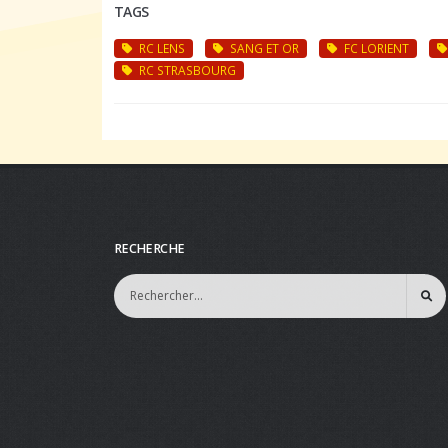
TAGS
RC LENS
SANG ET OR
FC LORIENT
RC STRASBOURG
RECHERCHE