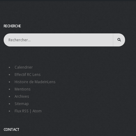
RECHERCHE
Calendrier
Effectif RC Lens
Histoire de MadeInLens
Mentions
Archives
Sitemap
Flux RSS
|
Atom
CONTACT