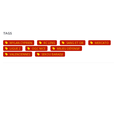
TAGS
WYLAN CYPRIEN
RC LENS
SANG ET OR
MERCATO
LIGUE 2
OGC NICE
MILIEU DÉFENSIF
VALENCIENNES
SEKOU BARADJI