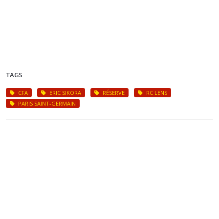
TAGS
CFA
ERIC SIKORA
RÉSERVE
RC LENS
PARIS SAINT-GERMAIN