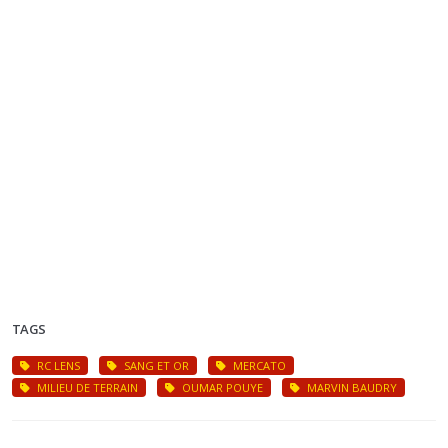
TAGS
RC LENS
SANG ET OR
MERCATO
MILIEU DE TERRAIN
OUMAR POUYE
MARVIN BAUDRY