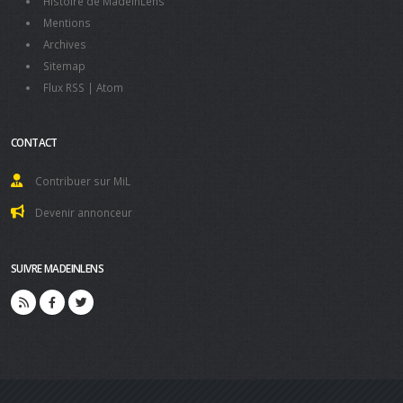
Histoire de MadeInLens
Mentions
Archives
Sitemap
Flux RSS
|
Atom
CONTACT
Contribuer sur MiL
Devenir annonceur
SUIVRE MADEINLENS