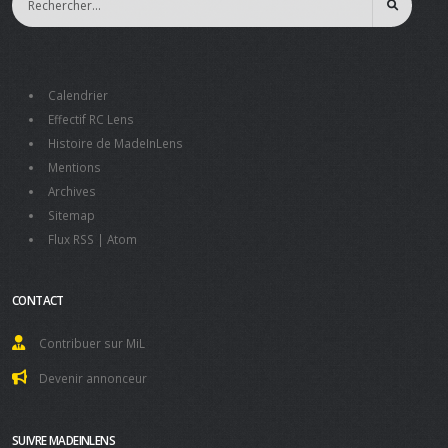
Calendrier
Effectif RC Lens
Histoire de MadeInLens
Mentions
Archives
Sitemap
Flux RSS
|
Atom
CONTACT
Contribuer sur MiL
Devenir annonceur
SUIVRE MADEINLENS