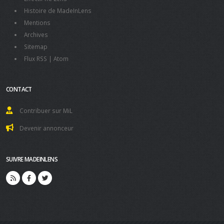
Histoire de MadeInLens
Mentions
Archives
Sitemap
Flux RSS
|
Atom
CONTACT
Contribuer sur MiL
Devenir annonceur
SUIVRE MADEINLENS