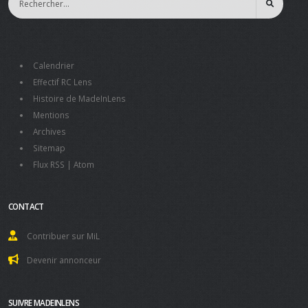
Calendrier
Effectif RC Lens
Histoire de MadeInLens
Mentions
Archives
Sitemap
Flux RSS
|
Atom
CONTACT
Contribuer sur MiL
Devenir annonceur
SUIVRE MADEINLENS