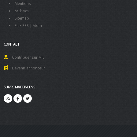
Mentions
Archives
Sitemap
Flux RSS
|
Atom
CONTACT
Contribuer sur MiL
Devenir annonceur
SUIVRE MADEINLENS