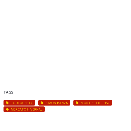
TAGS
TOULOUSE FC
SIMON BANZA
MONTPELLIER HSC
MERCATO HIVERNAL