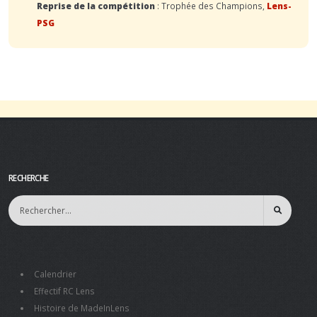
Reprise de la compétition
: Trophée des Champions,
Lens-
PSG
RECHERCHE
Calendrier
Effectif RC Lens
Histoire de MadeInLens