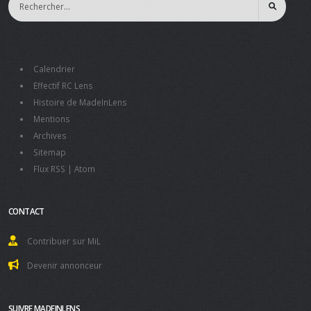
Calendrier
Effectif RC Lens
Histoire de MadeInLens
Mentions
Archives
Sitemap
Flux RSS
|
Atom
CONTACT
Contribuer sur MiL
Devenir annonceur
SUIVRE MADEINLENS