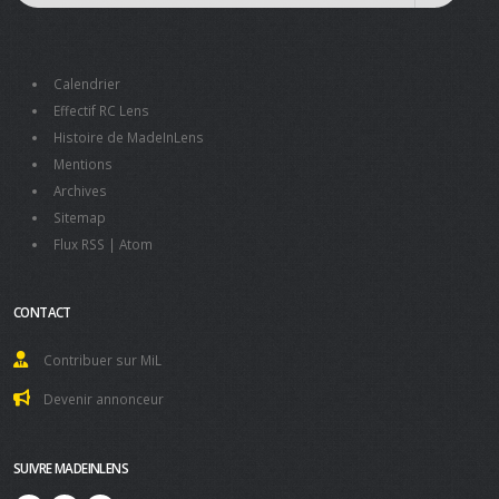
Calendrier
Effectif RC Lens
Histoire de MadeInLens
Mentions
Archives
Sitemap
Flux RSS
|
Atom
CONTACT
Contribuer sur MiL
Devenir annonceur
SUIVRE MADEINLENS