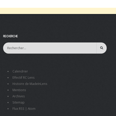
RECHERCHE
Calendrier
Effectif RC Lens
Histoire de MadeInLens
Mentions
Archives
Sitemap
Flux RSS
|
Atom