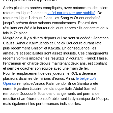
Après plusieurs années compliqués, avec notamment des allers-
retours en Ligue 2, ce club 
 a fini par trouver une stabilité
. De 
retour en Ligue 1 depuis 2 ans, les Sang et Or ont enchaîné 
jusqu’à présent deux saisons convaincantes. Et ainsi des 
résultats ont été à la hauteur de leurs scores : ils ont atteint deux 
fois la 7e place. 
Malgré cela, il y a divers départs qui se sont succédé : Jonathan 
Clauss, Arnaud Kalimuendo et Cheick Doucouré durant l’été, 
puis récemment Ghisolfi et Kakuta. En conséquence, les 
amateurs et spécialistes sont assez inquiets. Ces changements 
récents vont-ils impacter les résultats ? Pourtant, Franck Haise, 
l’entraîneur en charge depuis maintenant deux ans, est confiant 
et semble coacher son équipe avec une main de fer. 
Pour le remplacement de ces joueurs, le RCL a dépensé 
plusieurs dizaines de millions d’euros. Ainsi,
 le belge Loïs 
Openda
 remplace Arnaud Kalimuendo, Brice Samba a été 
nommé gardien titulaire, pendant que Salis Abdul Samed 
remplace Doucouré. Tous ces changements ont permis de 
modifier et améliorer considérablement la dynamique de l’équipe, 
mais également les performances individuelles. 