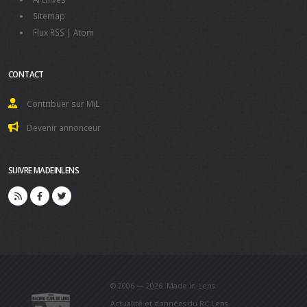
Sitemap
Flux RSS
|
Atom
CONTACT
Contribuer sur MiL
Devenir annonceur
SUIVRE MADEINLENS
© 2006 — 2026. Made in Lens.
Actualité et données du RC Lens.