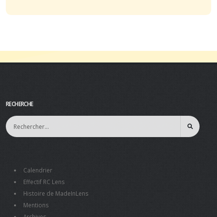
RECHERCHE
Calendrier
Effectif RC Lens
Histoire de MadeInLens
Mentions
Archives