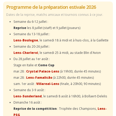
Programme de la préparation estivale 2026
Dates de la reprise, matchs amicaux et tournois connus à ce jour.
Semaine du 6-12 juillet :
Reprise
les 8 juillet (staff) et 9 juillet (joueurs)
Semaine du 13-18 juillet :
Lens-Boulogne
, le samedi 18 à midi et à huis-clos, à la Gaillette
Semaine du 20-26 juillet :
Lens-Charleroi
, le samedi 25 à midi, au stade Blin d'Avion
Du 28 juillet au 1er août :
Stage en Italie et
Como Cup
mar.28 :
Crystal Palace-Lens
(à 19h00, durée 45 minutes)
mar.28 :
Lens-Famalicão
(à 22h00, durée 45 minutes)
sam. 1er août :
Villareal-Lens
(finale, à 20h00, 90 minutes)
Semaine du 3-9 août :
Lens-Sunderland
, le samedi 8 août à 16h00, à Bollaert-Delelis
Dimanche 16 août :
Reprise de la compétition
: Trophée des Champions,
Lens-
PSG