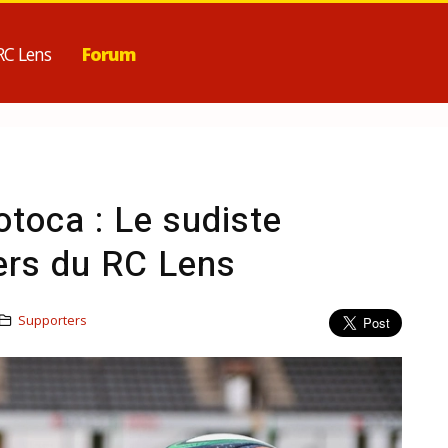
RC Lens
Forum
otoca : Le sudiste
ers du RC Lens
Supporters