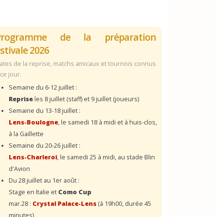
Programme de la préparation
stivale 2026
ates de la reprise, matchs amicaux et tournois connus
 ce jour.
Semaine du 6-12 juillet :
Reprise
les 8 juillet (staff) et 9 juillet (joueurs)
Semaine du 13-18 juillet :
Lens-Boulogne
, le samedi 18 à midi et à huis-clos,
à la Gaillette
Semaine du 20-26 juillet :
Lens-Charleroi
, le samedi 25 à midi, au stade Blin
d'Avion
Du 28 juillet au 1er août :
Stage en Italie et
Como Cup
mar.28 :
Crystal Palace-Lens
(à 19h00, durée 45
minutes)