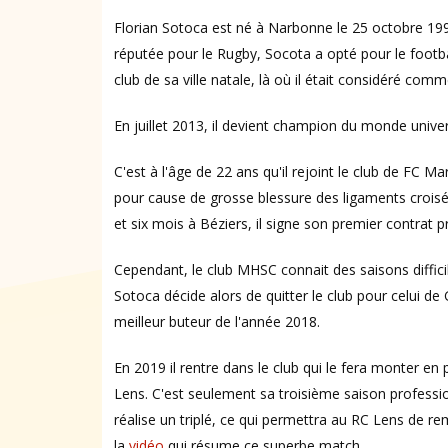
Florian Sotoca est né à Narbonne le 25 octobre 1990.
réputée pour le Rugby, Socota a opté pour le footbal
club de sa ville natale, là où il était considéré com
En juillet 2013, il devient champion du monde univer
C'est à l'âge de 22 ans qu'il rejoint le club de FC Ma
pour cause de grosse blessure des ligaments crois
et six mois à Béziers, il signe son premier contrat 
Cependant, le club MHSC connait des saisons difficil
Sotoca décide alors de quitter le club pour celui de
meilleur buteur de l'année 2018.
En 2019 il rentre dans le club qui le fera monter en 
Lens. C'est seulement sa troisième saison professio
réalise un triplé, ce qui permettra au RC Lens de re
la
vidéo
qui résume ce superbe match.