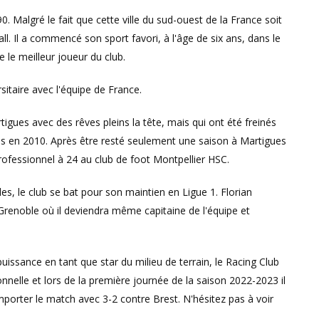
 Malgré le fait que cette ville du sud-ouest de la France soit
l. Il a commencé son sport favori, à l'âge de six ans, dans le
me le meilleur joueur du club.
sitaire avec l'équipe de France.
rtigues avec des rêves pleins la tête, mais qui ont été freinés
és en 2010. Après être resté seulement une saison à Martigues
professionnel à 24 au club de foot Montpellier HSC.
es, le club se bat pour son maintien en Ligue 1. Florian
 Grenoble où il deviendra même capitaine de l'équipe et
puissance en tant que star du milieu de terrain, le Racing Club
nnelle et lors de la première journée de la saison 2022-2023 il
mporter le match avec 3-2 contre Brest. N'hésitez pas à voir