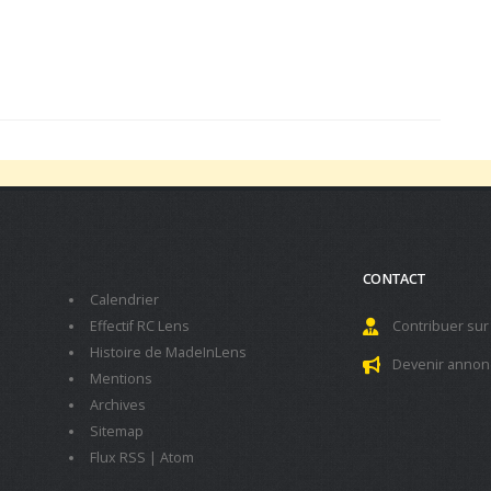
CONTACT
Calendrier
Effectif RC Lens
Contribuer sur
Histoire de MadeInLens
Devenir annon
Mentions
Archives
Sitemap
Flux RSS
|
Atom