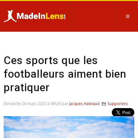
Ces sports que les
footballeurs aiment bien
pratiquer
Dimanche 26 mars 2023 à 09h29 par
Jacques Hannaud
Supporters