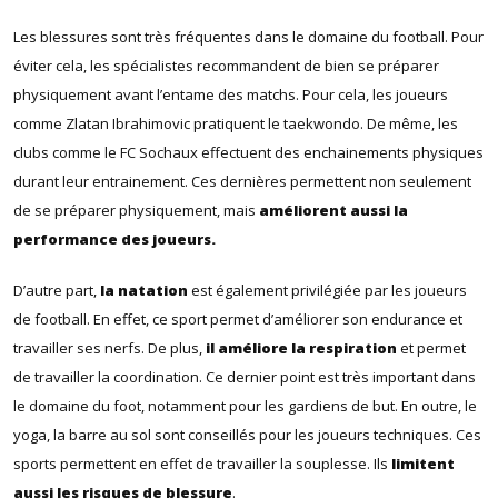
Les blessures sont très fréquentes dans le domaine du football. Pour
éviter cela, les spécialistes recommandent de bien se préparer
physiquement avant l’entame des matchs. Pour cela, les joueurs
comme Zlatan Ibrahimovic pratiquent le taekwondo. De même, les
clubs comme le FC Sochaux effectuent des enchainements physiques
durant leur entrainement. Ces dernières permettent non seulement
de se préparer physiquement, mais
améliorent aussi la
performance des joueurs.
D’autre part,
la natation
est également privilégiée par les joueurs
de football. En effet, ce sport permet d’améliorer son endurance et
travailler ses nerfs. De plus,
il améliore la respiration
et permet
de travailler la coordination. Ce dernier point est très important dans
le domaine du foot, notamment pour les gardiens de but. En outre, le
yoga, la barre au sol sont conseillés pour les joueurs techniques. Ces
sports permettent en effet de travailler la souplesse. Ils
limitent
aussi les risques de blessure
.