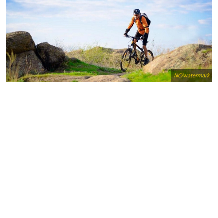
NC/watermark