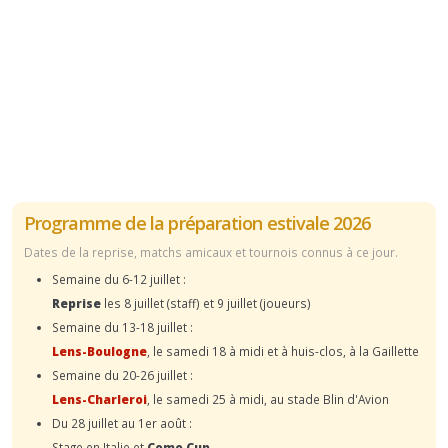
Programme de la préparation estivale 2026
Dates de la reprise, matchs amicaux et tournois connus à ce jour.
Semaine du 6-12 juillet :
Reprise
les 8 juillet (staff) et 9 juillet (joueurs)
Semaine du 13-18 juillet :
Lens-Boulogne
, le samedi 18 à midi et à huis-clos, à la Gaillette
Semaine du 20-26 juillet :
Lens-Charleroi
, le samedi 25 à midi, au stade Blin d'Avion
Du 28 juillet au 1er août :
Stage en Italie et
Como Cup