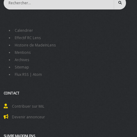
Calendrier
Effectif RC Lens
Histoire de MadeInLens
Mentions
Archives
Sitemap
Flux RSS
|
Atom
CONTACT
Contribuer sur MiL
Devenir annonceur
SUIVRE MADEINLENS