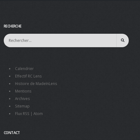
RECHERCHE
Calendrier
Effectif RC Lens
Histoire de MadeInLens
Mentions
Archives
Sitemap
Flux RSS
|
Atom
CONTACT