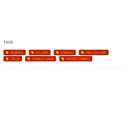
TAGS
RÉSERVE
RC LENS
LENSOIS
DAOUDA JABI
CROIX
FRANCK HAISE
PIERRE FONKEU