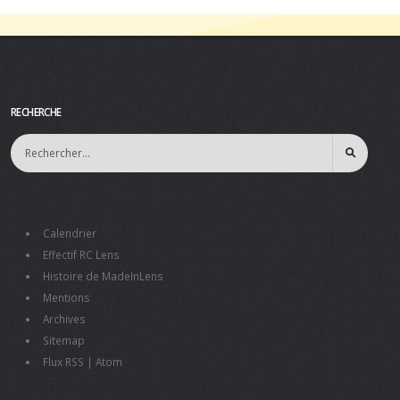
RECHERCHE
Calendrier
Effectif RC Lens
Histoire de MadeInLens
Mentions
Archives
Sitemap
Flux RSS
|
Atom