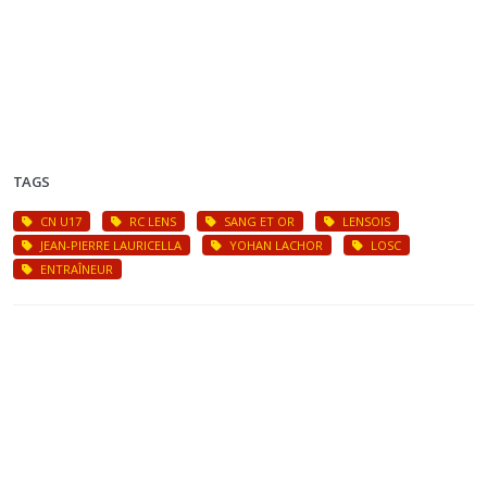
TAGS
CN U17
RC LENS
SANG ET OR
LENSOIS
JEAN-PIERRE LAURICELLA
YOHAN LACHOR
LOSC
ENTRAÎNEUR