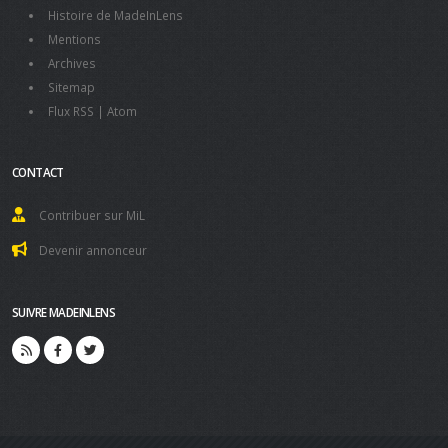
Histoire de MadeInLens
Mentions
Archives
Sitemap
Flux RSS
|
Atom
CONTACT
Contribuer sur MiL
Devenir annonceur
SUIVRE MADEINLENS