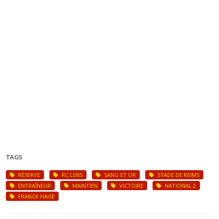
TAGS
RÉSERVE
RC LENS
SANG ET OR
STADE DE REIMS
ENTRAÎNEUR
MAINTIEN
VICTOIRE
NATIONAL 2
FRANCK HAISE