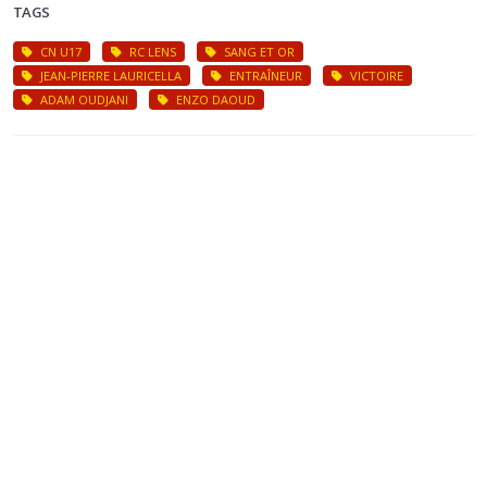
TAGS
CN U17
RC LENS
SANG ET OR
JEAN-PIERRE LAURICELLA
ENTRAÎNEUR
VICTOIRE
ADAM OUDJANI
ENZO DAOUD