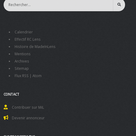
Calendrier
Effectif RC Lens
Histoire de MadeInLens
Mentions
Archives
Sitemap
Flux RSS
|
Atom
CONTACT
Contribuer sur MiL
Devenir annonceur