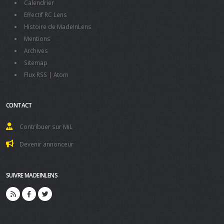
Calendrier
Effectif RC Lens
Histoire de MadeInLens
Mentions
Archives
Sitemap
Flux RSS
|
Atom
CONTACT
Contribuer sur MiL
Devenir annonceur
SUIVRE MADEINLENS