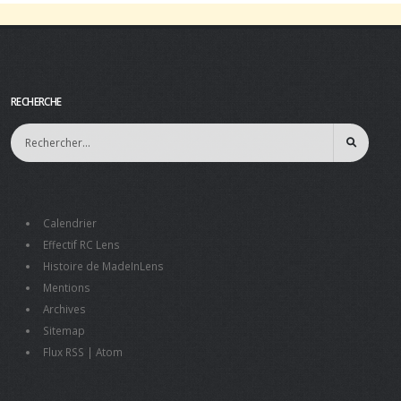
RECHERCHE
Calendrier
Effectif RC Lens
Histoire de MadeInLens
Mentions
Archives
Sitemap
Flux RSS
|
Atom