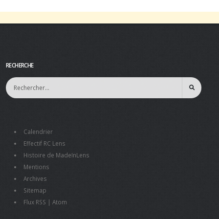
RECHERCHE
Calendrier
Effectif RC Lens
Histoire de MadeInLens
Mentions
Archives
Sitemap
Flux RSS
|
Atom