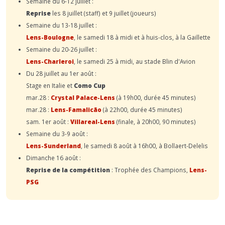
Semaine du 6-12 juillet :
Reprise
les 8 juillet (staff) et 9 juillet (joueurs)
Semaine du 13-18 juillet :
Lens-Boulogne
, le samedi 18 à midi et à huis-clos, à la Gaillette
Semaine du 20-26 juillet :
Lens-Charleroi
, le samedi 25 à midi, au stade Blin d'Avion
Du 28 juillet au 1er août :
Stage en Italie et
Como Cup
mar.28 :
Crystal Palace-Lens
(à 19h00, durée 45 minutes)
mar.28 :
Lens-Famalicão
(à 22h00, durée 45 minutes)
sam. 1er août :
Villareal-Lens
(finale, à 20h00, 90 minutes)
Semaine du 3-9 août :
Lens-Sunderland
, le samedi 8 août à 16h00, à Bollaert-Delelis
Dimanche 16 août :
Reprise de la compétition
: Trophée des Champions,
Lens-
PSG