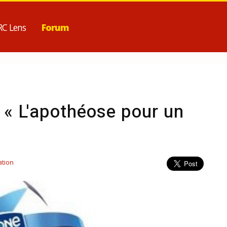
RC Lens
Forum
 « L'apothéose pour un
ation