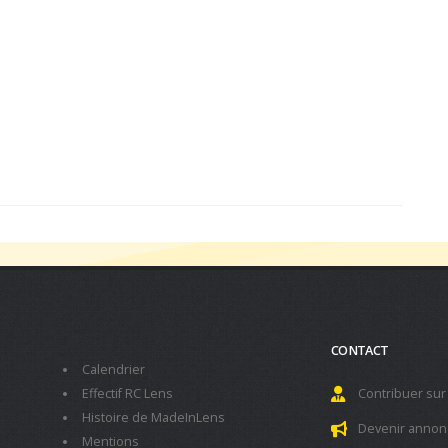
CONTACT
Calendrier
Effectif RC Lens
Contribuer sur
Histoire de MadeInLens
Devenir annon
Mentions