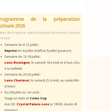
Programme de la préparation
stivale 2026
ates de la reprise, matchs amicaux et tournois connus
 ce jour.
Semaine du 6-12 juillet :
Reprise
les 8 juillet (staff) et 9 juillet (joueurs)
Semaine du 13-18 juillet :
Lens-Boulogne
, le samedi 18 à midi et à huis-clos,
à la Gaillette
Semaine du 20-26 juillet :
Lens-Charleroi
, le samedi 25 à midi, au stade Blin
d'Avion
Du 28 juillet au 1er août :
Stage en Italie et
Como Cup
mar.28 :
Crystal Palace-Lens
(à 19h00, durée 45
minutes)