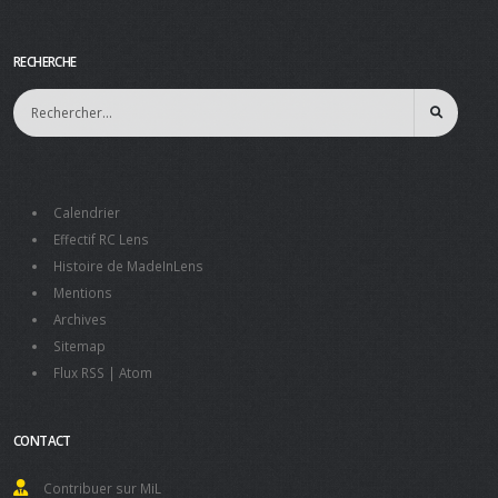
RECHERCHE
Calendrier
Effectif RC Lens
Histoire de MadeInLens
Mentions
Archives
Sitemap
Flux RSS
|
Atom
CONTACT
Contribuer sur MiL