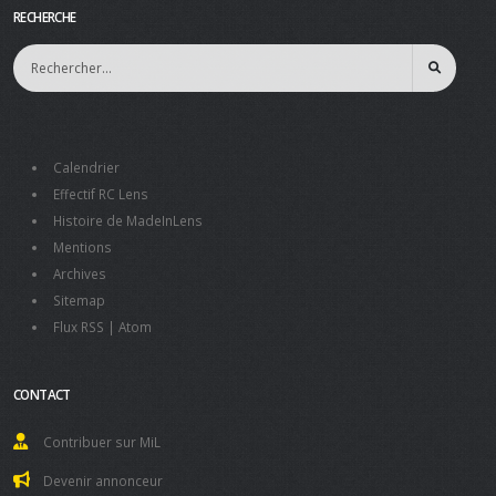
RECHERCHE
Calendrier
Effectif RC Lens
Histoire de MadeInLens
Mentions
Archives
Sitemap
Flux RSS
|
Atom
CONTACT
Contribuer sur MiL
Devenir annonceur